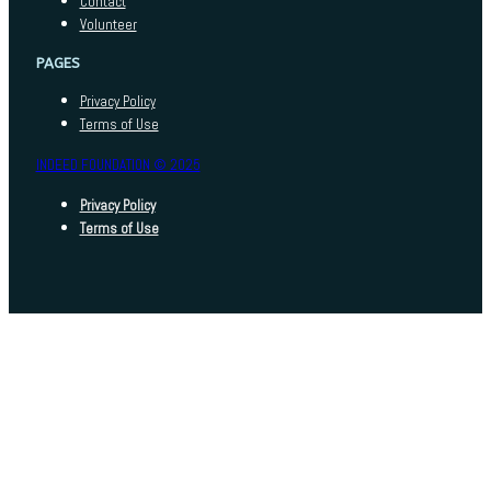
Contact
Volunteer
PAGES
Privacy Policy
Terms of Use
INDEED FOUNDATION © 2025
Privacy Policy
Terms of Use