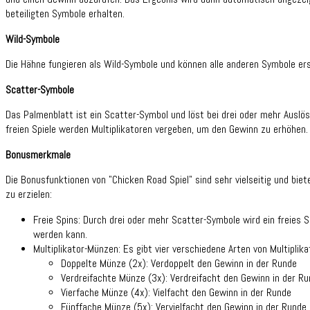
beteiligten Symbole erhalten.
Wild-Symbole
Die Hähne fungieren als Wild-Symbole und können alle anderen Symbole e
Scatter-Symbole
Das Palmenblatt ist ein Scatter-Symbol und löst bei drei oder mehr Auslö
freien Spiele werden Multiplikatoren vergeben, um den Gewinn zu erhöhen.
Bonusmerkmale
Die Bonusfunktionen von "Chicken Road Spiel" sind sehr vielseitig und biet
zu erzielen:
Freie Spins: Durch drei oder mehr Scatter-Symbole wird ein freies Sp
werden kann.
Multiplikator-Münzen: Es gibt vier verschiedene Arten von Multiplik
Doppelte Münze (2x): Verdoppelt den Gewinn in der Runde
Verdreifachte Münze (3x): Verdreifacht den Gewinn in der R
Vierfache Münze (4x): Vielfacht den Gewinn in der Runde
Fünffache Münze (5x): Vervielfacht den Gewinn in der Runde