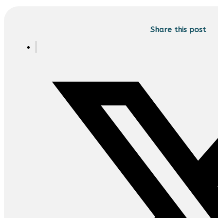
Share this post