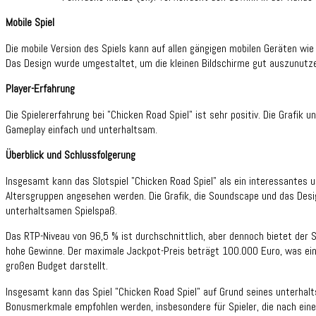
Mobile Spiel
Die mobile Version des Spiels kann auf allen gängigen mobilen Geräten wi
Das Design wurde umgestaltet, um die kleinen Bildschirme gut auszunutz
Player-Erfahrung
Die Spielererfahrung bei "Chicken Road Spiel" ist sehr positiv. Die Grafik
Gameplay einfach und unterhaltsam.
Überblick und Schlussfolgerung
Insgesamt kann das Slotspiel "Chicken Road Spiel" als ein interessantes und
Altersgruppen angesehen werden. Die Grafik, die Soundscape und das Desi
unterhaltsamen Spielspaß.
Das RTP-Niveau von 96,5 % ist durchschnittlich, aber dennoch bietet der S
hohe Gewinne. Der maximale Jackpot-Preis beträgt 100.000 Euro, was ein s
großen Budget darstellt.
Insgesamt kann das Spiel "Chicken Road Spiel" auf Grund seines unterhal
Bonusmerkmale empfohlen werden, insbesondere für Spieler, die nach ein