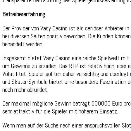
transparente Betrachtung des Spielergebnisses ermöglic
Betreibererfahrung
Der Provider von Vasy Casino ist als seriöser Anbieter i
bei diversen Seiten positiv beworben. Die Kunden können 
behandelt werden.
Insgesamt bietet Vasy Casino eine reiche Spielwelt mit
um Gewinne zu erzielen. Das RTP ist relativ hoch, aber e
Volatilität. Spieler sollten daher vorsichtig und überleg
und Skater-Symbole bietet eine besondere Faszination de
noch mehr abrundet.
Der maximal mögliche Gewinn beträgt 500000 Euro pro S
sehr attraktiv für die Spieler mit höherem Einsatz.
Wenn man auf der Suche nach einer anspruchsvollen Slots