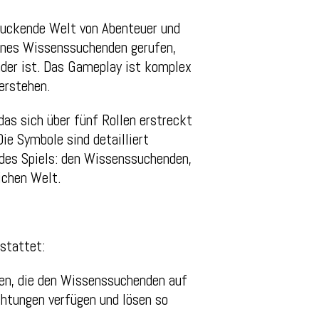
ndruckende Welt von Abenteuer und
eines Wissenssuchenden gerufen,
nder ist. Das Gameplay ist komplex
verstehen.
das sich über fünf Rollen erstreckt
ie Symbole sind detailliert
 des Spiels: den Wissenssuchenden,
ichen Welt.
stattet:
den, die den Wissenssuchenden auf
ichtungen verfügen und lösen so