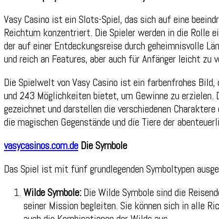
Vasy Casino ist ein Slots-Spiel, das sich auf eine beei
Reichtum konzentriert. Die Spieler werden in die Rolle 
der auf einer Entdeckungsreise durch geheimnisvolle Lä
und reich an Features, aber auch für Anfänger leicht zu 
Die Spielwelt von Vasy Casino ist ein farbenfrohes Bild, 
und 243 Möglichkeiten bietet, um Gewinne zu erzielen. D
gezeichnet und darstellen die verschiedenen Charaktere
die magischen Gegenstände und die Tiere der abenteuerl
vasycasinos.com.de
Die Symbole
Das Spiel ist mit fünf grundlegenden Symboltypen ausge
Wilde Symbole:
Die Wilde Symbole sind die Reisen
seiner Mission begleiten. Sie können sich in alle R
auch die Kombinationen der Wilds aus.