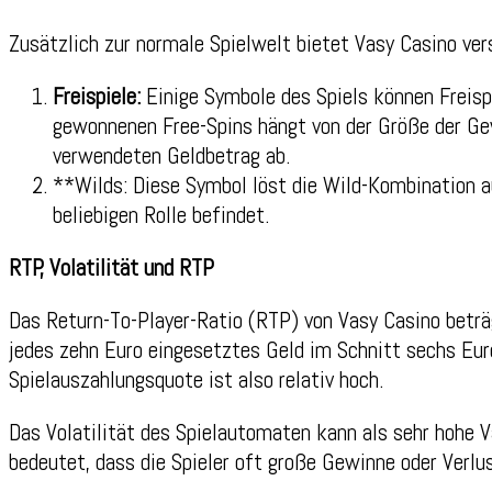
Zusätzlich zur normale Spielwelt bietet Vasy Casino ve
Freispiele:
Einige Symbole des Spiels können Freispi
gewonnenen Free-Spins hängt von der Größe der G
verwendeten Geldbetrag ab.
**Wilds: Diese Symbol löst die Wild-Kombination au
beliebigen Rolle befindet.
RTP, Volatilität und RTP
Das Return-To-Player-Ratio (RTP) von Vasy Casino beträ
jedes zehn Euro eingesetztes Geld im Schnitt sechs Eur
Spielauszahlungsquote ist also relativ hoch.
Das Volatilität des Spielautomaten kann als sehr hohe 
bedeutet, dass die Spieler oft große Gewinne oder Verlu