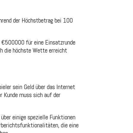
ährend der Höchstbetrag bei 100
t €500000 für eine Einsatzrunde
ch die höchste Wette erreicht
ieler sein Geld über das Internet
er Kunde muss sich auf der
 über einige spezielle Funktionen
berichtsfunktionalitäten, die eine