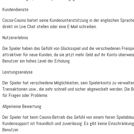
Kundendienste
Cocoa-Casino bietet seine Kundenunterstützung in der englischen Sprache 
direkt im Live Chat stellen oder eine E-Mail schreiben.
Nutzererlebnis
Die Spieler haben das Gefühl von Glücksspiel und die verschiedenen Freisp
attraktiver für neue Kunden, da sie jetzt mehr Geld auf ihr Konto überwe
Benutzer ein hohes Level der Erholung.
Leistungsanalyse
Der Spieler hat verschiedene Möglichkeiten, sein Spielerkonto zu verwalte
Transaktionen usw., die sehr schnell und sicher abgewickelt werden. Die 
für Fragen oder Probleme.
Allgemeine Bewertung
Der Spieler hat beim Casino-Betrieb das Gefühl von einem fairen Spielablauf 
Kundensupport ist freundlich und zuverlässig. Es gibt keine Einschränkun
Benutzer.