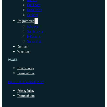
Our Team
Resources
Schools
Programmes
Adhyayan
Sambhavna
E-Kaushal
Sansadhan
Contact
Volunteer
PAGES
Privacy Policy
Terms of Use
INDEED FOUNDATION © 2025
Privacy Policy
Terms of Use