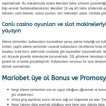
yapılmaktadır. Bu makalemizde sizlere Mariobet bahis sitesinin güvenilirliği,
bilgi vererek faydalanabileceksiniz. Mariobet 18 yaş altı bahis sitelerinde 
bahisleri, canlı bahisler, casino oyunları, slot makineleri, poker, tombala gi
Canlı casino oyunları ve slot makineleriy
yaşayın
Ödeme yöntemleri, kullanıcıların kazandıkları parayı çekme kolaylığı için kull
siteleri, çeşitli ödeme yöntemleri sunarak kullanıcıların tercihlerine hita
havalesi, kredi kartı, elektronik cüzdanlar gibi seçenekler bulunmaktadır. Mar
üst düzeyde güvenlik önlemleriyle korumaktadır. SSL şifreleme teknolojisi 
güvenli bir ortamda gerçekleştirilir. Kullanıcıların sorunsuz bir oyun deneyi
destek sunmaktadır.
Mariobet üye ol Bonus ve Promosy
Hangi ödeme yönteminin size en uygun olduğunu öğrenmek ve bonuslar
göz atabilirsiniz.
Siteye giriş yaptıktan sonra, ekranın sağ üst köşesinde yer alan “Kay
Hangi takımın daha avantajlı olduğunu veya hangi spor dalında dah