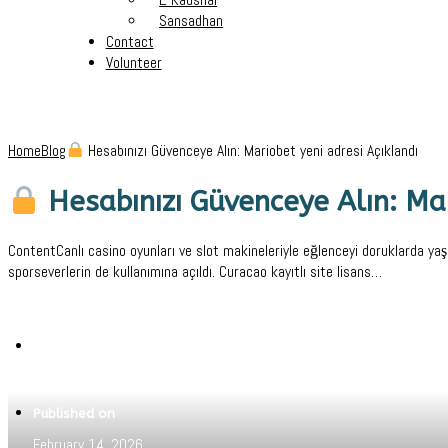
Sansadhan
Contact
Volunteer
Home
Blog
Hesabınızı Güvenceye Alın: Mariobet yeni adresi Açıklandı
Hesabınızı Güvenceye Alın: Mar
ContentCanlı casino oyunları ve slot makineleriyle eğlenceyi doruklarda yaşa
sporseverlerin de kullanımına açıldı. Curacao kayıtlı site lisans…
Written by
Pritam
Published on
February 14, 2026