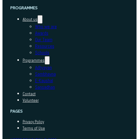
PROGRAMMES
About us
Who we are
Awards
Our Team
Resources
Schools
Programmes
Adhyayan
Sambhavna
E-Kaushal
Sansadhan
Contact
Volunteer
PAGES
Privacy Policy
Terms of Use