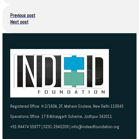
Previous post
Next post
Registered Office H-2/160A, 2F, Mahavir Enclave, New Delhi 110045
Operations Office 17 B Abhaygarh Scheme, Jodhpur 342011
+91-84474 55977 | 0291-2940209 | info@indeedfoundation.org