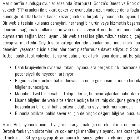
Mario bet’in sunduğu oyunlar arasında Starburst, Gonzo’s Quest ve Book of 
yüksek RTP oranları ile dikkat çeker ve oyunculara uzun vadede daha fazla 
sunduğu 50,000 katına kadar kazanç imkanı, birçok oyuncunun bu oyunu terc
Bir web sitesinin kullanıcı deneyimi, herhangi bir ürün veya hizmetin başarıs
deneyimi sağlamak, kullanıcıların web sitesini ziyaret ederken memnun kalm
duymalarını sağlar. Mobil uyumlu bir web sitesi ise günümüzün teknoloji çağı
cevap vermektedir. Çeşitli spor kategorilerinde sunulan birbirinden farklı b
deneyimi yaşamanız için sizleri Mariobet platformuna davet ediyoruz. Spor 
futbol, basketbol, ​​voleybol, ​​tenis ve daha birçok farklı spor dalına ait ka
Canlı krupiyelerle oynama imkanı, oyunculara gerçek bir kumarhane
potansiyeli de heyecanı artırıyor.
Bugün sizlere, online bahis dünyasının önde gelen isimlerinden biri o
bilgiler sunacağım.
Mariobet Twitter hesabını takip ederek, bu avantajlardan haberdar ola
Lisans bilgileri de web sitelerinde açıkça belirtilmiş olduğuna göre g
kazandıran bir canlı bahis sitesi olduğunu söylemek mümkündür.
Bununla birlikte, bahis severler için de birçok değerli bilgi ve ipucu 
Mario Bet, oyuncularının ihtiyaçlarını karşılamak için sürekli olarak ödem
Detaylı fonksiyon sistemleri ve çok amaçlı menüleriyle oyunculara kazanç
etmektedir. Siteye giriş yaptıktan sonra karşınıza gelen ilk ekranda güncel