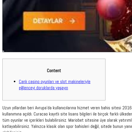
Content
Canlı casino oyunları ve slot makineleriyle
eğlenceyi doruklarda yaşayın
Uzun yıllardan beri Avrupa’da kullanıcılarına hizmet veren bahis sitesi 2016
kullanımına açıldı. Curacao kayıtlı site lisans bilgileri ile birçok farklı ülke
tüm oyunlar ve içerikleri bulabilirsiniz. Mariobet sitesine üye olarak yatırım
katlayabilirsiniz. Yalnızca klasik olan spor bahisleri değil, sitede bunun yanı