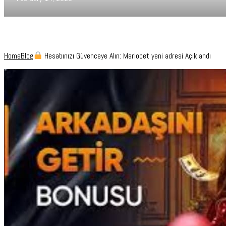
Home
Blog
Hesabınızı Güvenceye Alın: Mariobet yeni adresi Açıklandı