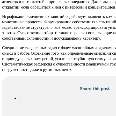
аспектов или тонкостей в привычных операциях. Даже самая пр
открытий, если обращаться к ней с интересом и концентрацией 
Игрофикация ежедневных занятий содействует включить компон
монотонные процессы. Формирование собственных испытаний, 
задействование структуры очков может трансформировать уны
занятия. Существенно отбирать такие игровые составляющие к
собственным склонностям и побуждающему характеру.
Соединение ежедневных задач с более масштабными задачами
смысл в работе. Осознание того, как определенные операции 
индивидуальных намерений, усиливает глубинную стимул и заи
Систематическая рефлексия о существенности реализуемой тру
погруженность даже в рутинных делах.
Share this post