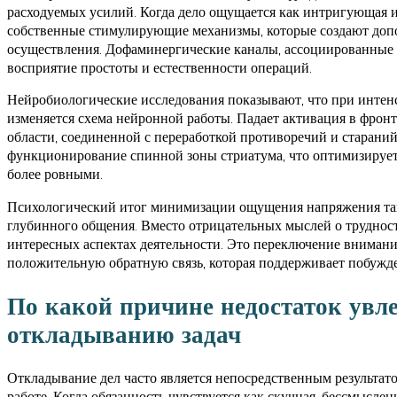
расходуемых усилий. Когда дело ощущается как интригующая 
собственные стимулирующие механизмы, которые создают доп
осуществления. Дофаминергические каналы, ассоциированные 
восприятие простоты и естественности операций.
Нейробиологические исследования показывают, что при интен
изменяется схема нейронной работы. Падает активация в фрон
области, соединенной с переработкой противоречий и старани
функционирование спинной зоны стриатума, что оптимизирует
более ровными.
Психологический итог минимизации ощущения напряжения так
глубинного общения. Вместо отрицательных мыслей о трудност
интересных аспектах деятельности. Это переключение внимани
положительную обратную связь, которая поддерживает побужде
По какой причине недостаток увл
откладыванию задач
Откладывание дел часто является непосредственным результат
работе. Когда обязанность чувствуется как скучная, бессмыслен