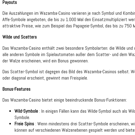
Payouts
Die Auszahlungen im Wazamba-Casino variieren je nach Symbol und Kombin
Affe-Symbole angeboten, die bis zu 1.000 Mal den Einsatzmultipliziert we
attraktive Preise, wie zum Beispiel das Papageie-Symbol, das bis zu 750 M
Wilde und Scatters
Das Wazamba-Casino enthält zwei besondere Symbolarten: die Wilde und d
alle anderen Symbole im Spielautomaten außer dem Scatter- und dem Wa
der Walze erscheinen, wird ein Bonus gewonnen.
Das Scatter-Symbol ist dagegen das Bild des Wazamba-Casinos selbst. W
oder diagonal erscheint, gewinnt man Freispiele.
Bonus-Features
Das Wazamba-Casino bietet einige beeindruckende Bonus-Funktionen:
Wild-Symbole
: In einigen Fällen kann das Wilde-Symbol auch als Wi
Symbole.
Freie Spins
: Wenn mindestens drei Scatter-Symbole erscheinen, wird
können auf verschiedenen Walzenebenen gespielt werden und bieten