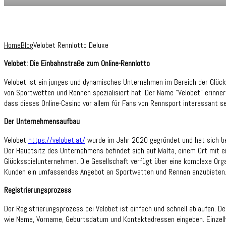
Home
Blog
Velobet Rennlotto Deluxe
Velobet: Die Einbahnstraße zum Online-Rennlotto
Velobet ist ein junges und dynamisches Unternehmen im Bereich der Glückss
von Sportwetten und Rennen spezialisiert hat. Der Name "Velobet" erinner
dass dieses Online-Casino vor allem für Fans von Rennsport interessant se
Der Unternehmensaufbau
Velobet
https://velobet.at/
wurde im Jahr 2020 gegründet und hat sich be
Der Hauptsitz des Unternehmens befindet sich auf Malta, einem Ort mit ein
Glücksspielunternehmen. Die Gesellschaft verfügt über eine komplexe Orga
Kunden ein umfassendes Angebot an Sportwetten und Rennen anzubieten
Registrierungsprozess
Der Registrierungsprozess bei Velobet ist einfach und schnell ablaufen. D
wie Name, Vorname, Geburtsdatum und Kontaktadressen eingeben. Einzelh