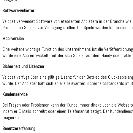
Software-Anbieter
Velobet verwendet Software von etablierten Anbietern in der Branche wie
Portfolio an Spielen zur Verfügung stellen. Die Spiele werden kontinuierlich
Mobilversion
Eine weitere wichtige Funktion des Unternehmens ist die Veröffentlichung
wurde eine App entwickelt, mit der sich Spieler auf dem Handy oder Table
Sicherheit und Lizenzen
Velobet verfügt über eine gültige Lizenz für den Betrieb des Glücksspielan
wurde. Der Anbieter hält sich an alle relevanten Sicherheitsstandards im B
Kundenservice
Bei Fragen oder Problemen kann der Kunde immer direkt über die Webse
indem er E-Mails schreibt oder einen Telefonanruf tätigt. Der Kundendienst
reagieren.
Benutzererfahrung