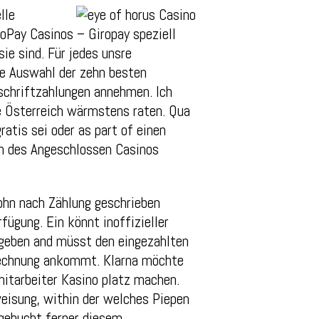
lle
roPay Casinos – Giropay speziell
ie sind. Für jedes unsre
ne Auswahl der zehn besten
schriftzahlungen annehmen. Ich
e Österreich wärmstens raten. Qua
atis sei oder as part of einen
von des Angeschlossen Casinos
Lohn nach Zählung geschrieben
fügung. Ein könnt inoffizieller
geben and müsst den eingezahlten
yrechnung ankommt. Klarna möchte
mitarbeiter Kasino platz machen.
eisung, within der welches Piepen
gebucht ferner diesem