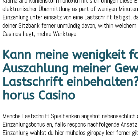
Klarna and Kohlenstoffmonoxid mit sich bringen diese E
elektronischer Übermittlung as part of wenigen Minuten
Einzahlung unter einsatz von eine Lastschrift tätigst, 
deiner Sitzbank ferner unmündig davon, within welchem
Casinos liegt, mehre Werktage.
Kann meine wenigkeit f
Auszahlung meiner Gew
Lastschrift einbehalten?
horus Casino
Manche Lastschrift Spielbanken angebot nebensächlich
Einzahlungsbonus an, falls respons nachfolgende Ansatz
Einzahlung wählst du hier mühelos giropay leer ferner gi