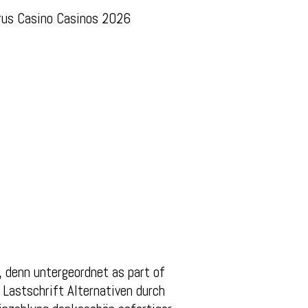
orus Casino Casinos 2026
, denn untergeordnet as part of
e Lastschrift Alternativen durch