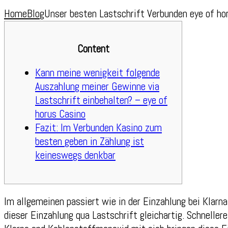
Home
Blog
Unser besten Lastschrift Verbunden eye of h
Content
Kann meine wenigkeit folgende
Auszahlung meiner Gewinne via
Lastschrift einbehalten? – eye of
horus Casino
Fazit: Im Verbunden Kasino zum
besten geben in Zählung ist
keineswegs denkbar
Im allgemeinen passiert wie in der Einzahlung bei Klarna
dieser Einzahlung qua Lastschrift gleichartig. Schneller