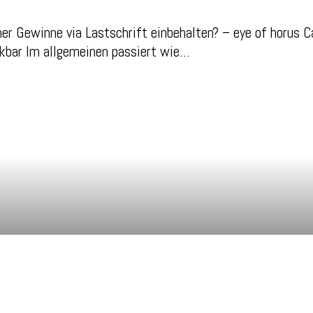
r Gewinne via Lastschrift einbehalten? – eye of horus C
kbar Im allgemeinen passiert wie…