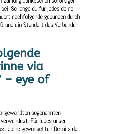
inzahlung dankeschön sofortiger
 bei.
So lange du für jedes deine
dauert nachfolgende gebunden durch
 Grund ein Standort des Verbunden
olgende
inne via
 – eye of
 angewandten sogenannten
 verwendest. Für jedes unser
bst deine gewünschten Details der.