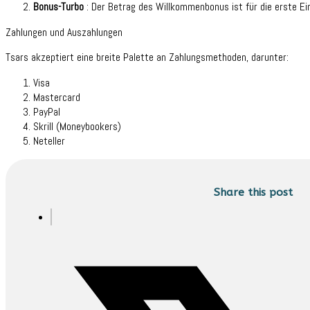
Bonus-Turbo
: Der Betrag des Willkommenbonus ist für die erste E
Zahlungen und Auszahlungen
Tsars akzeptiert eine breite Palette an Zahlungsmethoden, darunter:
Visa
Mastercard
PayPal
Skrill (Moneybookers)
Neteller
Share this post