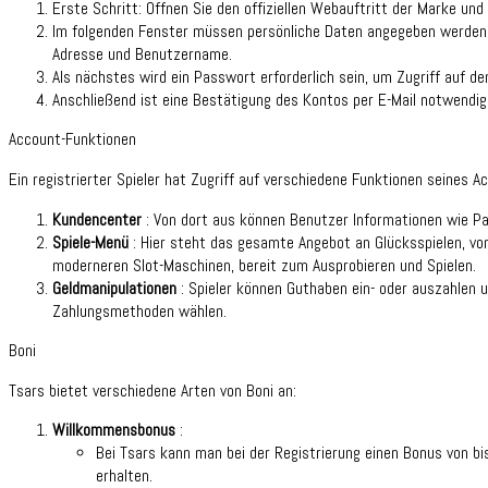
Erste Schritt: Öffnen Sie den offiziellen Webauftritt der Marke und 
Im folgenden Fenster müssen persönliche Daten angegeben werden 
Adresse und Benutzername.
Als nächstes wird ein Passwort erforderlich sein, um Zugriff auf de
Anschließend ist eine Bestätigung des Kontos per E-Mail notwendig
Account-Funktionen
Ein registrierter Spieler hat Zugriff auf verschiedene Funktionen seines A
Kundencenter
: Von dort aus können Benutzer Informationen wie P
Spiele-Menü
: Hier steht das gesamte Angebot an Glücksspielen, von
moderneren Slot-Maschinen, bereit zum Ausprobieren und Spielen.
Geldmanipulationen
: Spieler können Guthaben ein- oder auszahlen
Zahlungsmethoden wählen.
Boni
Tsars bietet verschiedene Arten von Boni an:
Willkommensbonus
:
Bei Tsars kann man bei der Registrierung einen Bonus von bi
erhalten.