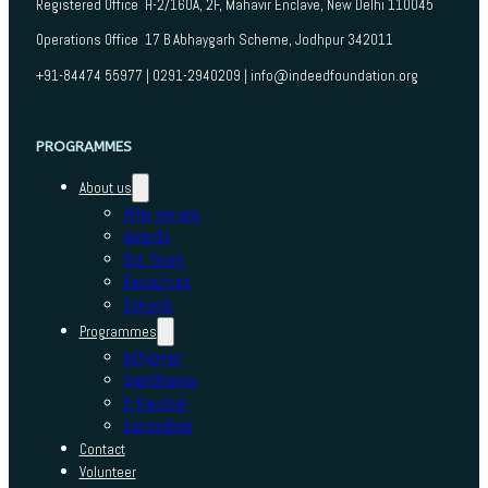
Registered Office H-2/160A, 2F, Mahavir Enclave, New Delhi 110045
Operations Office 17 B Abhaygarh Scheme, Jodhpur 342011
+91-84474 55977 | 0291-2940209 | info@indeedfoundation.org
PROGRAMMES
About us
Who we are
Awards
Our Team
Resources
Schools
Programmes
Adhyayan
Sambhavna
E-Kaushal
Sansadhan
Contact
Volunteer