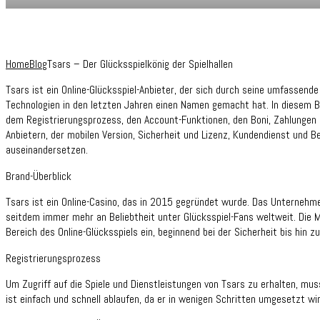
Home
Blog
Tsars – Der Glücksspielkönig der Spielhallen
Tsars ist ein Online-Glücksspiel-Anbieter, der sich durch seine umfassend
Technologien in den letzten Jahren einen Namen gemacht hat. In diesem Be
dem Registrierungsprozess, den Account-Funktionen, den Boni, Zahlungen 
Anbietern, der mobilen Version, Sicherheit und Lizenz, Kundendienst und 
auseinandersetzen.
Brand-Überblick
Tsars ist ein Online-Casino, das in 2015 gegründet wurde. Das Unternehme
seitdem immer mehr an Beliebtheit unter Glücksspiel-Fans weltweit. Die 
Bereich des Online-Glücksspiels ein, beginnend bei der Sicherheit bis hin z
Registrierungsprozess
Um Zugriff auf die Spiele und Dienstleistungen von Tsars zu erhalten, mu
ist einfach und schnell ablaufen, da er in wenigen Schritten umgesetzt wir