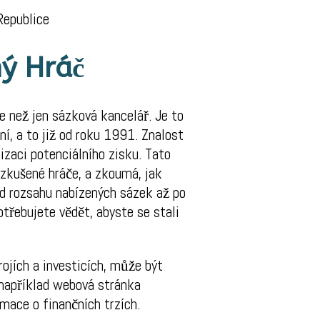
Republice
ný Hráč
e než jen sázková kancelář. Je to
í, a to již od roku 1991. Znalost
lizaci potenciálního zisku. Tato
 zkušené hráče, a zkoumá, jak
Od rozsahu nabízených sázek až po
třebujete vědět, abyste se stali
rojích a investicích, může být
e například webová stránka
ormace o finančních trzích.