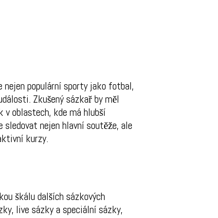
 nejen populární sporty jako fotbal,
události. Zkušený sázkař by měl
k v oblastech, kde má hlubší
e sledovat nejen hlavní soutěže, ale
aktivní kurzy.
kou škálu dalších sázkových
y, live sázky a speciální sázky,