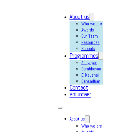
About us
Who we are
Awards
Our Team
Resources
Schools
Programmes
Adhyayan
Sambhavna
E-Kaushal
Sansadhan
Contact
Volunteer
About us
Who we are