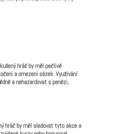
Zkušený hráč by měl pečlivě
očení a omezení sázek. Využívání
vědně a nehazardovat s penězi,
ný hráč by měl sledovat tyto akce a
y, zvýšené kurzy nebo bonusové