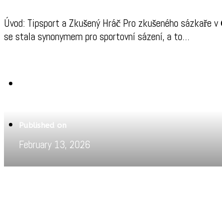
Úvod: Tipsport a Zkušený Hráč Pro zkušeného sázkaře v Č
se stala synonymem pro sportovní sázení, a to…
Written by
Pritam
Published on
February 13, 2026