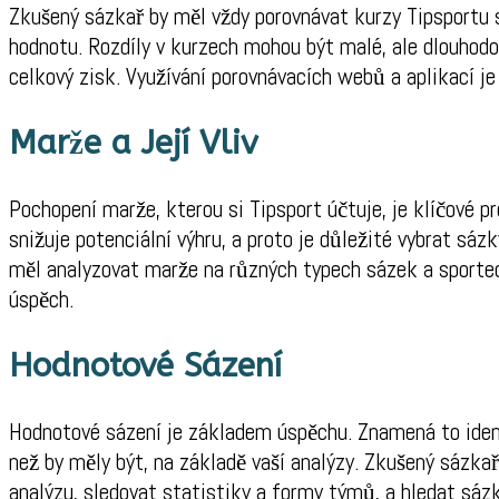
Zkušený sázkař by měl vždy porovnávat kurzy Tipsportu s
hodnotu. Rozdíly v kurzech mohou být malé, ale dlouho
celkový zisk. Využívání porovnávacích webů a aplikací je
Marže a Její Vliv
Pochopení marže, kterou si Tipsport účtuje, je klíčové p
snižuje potenciální výhru, a proto je důležité vybrat sáz
měl analyzovat marže na různých typech sázek a sporte
úspěch.
Hodnotové Sázení
Hodnotové sázení je základem úspěchu. Znamená to identi
než by měly být, na základě vaší analýzy. Zkušený sázka
analýzu, sledovat statistiky a formy týmů, a hledat sáz