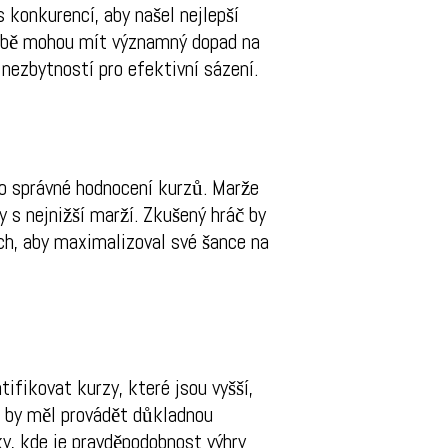
 konkurencí, aby našel nejlepší
době mohou mít významný dopad na
 nezbytností pro efektivní sázení.
ro správné hodnocení kurzů. Marže
ky s nejnižší marží. Zkušený hráč by
ch, aby maximalizoval své šance na
fikovat kurzy, které jsou vyšší,
ř by měl provádět důkladnou
ky, kde je pravděpodobnost výhry