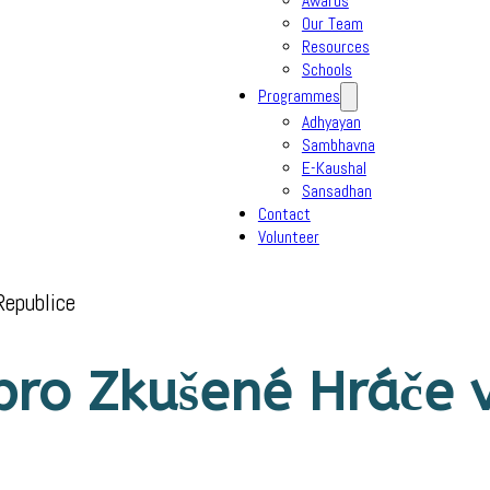
Awards
Our Team
Resources
Schools
Programmes
Adhyayan
Sambhavna
E-Kaushal
Sansadhan
Contact
Volunteer
Republice
pro Zkušené Hráče 