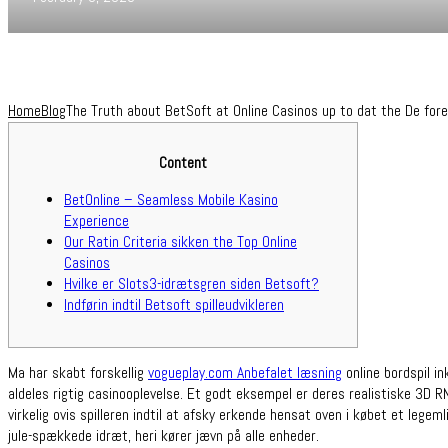
Home
Blog
The Truth about BetSoft at Online Casinos up to dat the De fo
Content
BetOnline – Seamless Mobile Kasino
Experience
Our Ratin Criteria sikken the Top Online
Casinos
Hvilke er Slots3-idrætsgren siden Betsoft?
Indførin indtil Betsoft spilleudvikleren
Ma har skabt forskellig
vogueplay.com Anbefalet læsning
online bordspil in
aldeles rigtig casinooplevelse. Et godt eksempel er deres realistiske 3D R
virkelig ovis spilleren indtil at afsky erkende hensat oven i købet et legeml
jule-spækkede idræt, heri kører jævn på alle enheder.