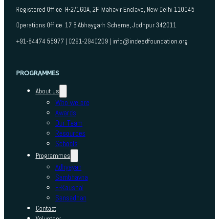
Registered Office H-2/160A, 2F, Mahavir Enclave, New Delhi 110045
Operations Office 17 B Abhaygarh Scheme, Jodhpur 342011
+91-84474 55977 | 0291-2940209 | info@indeedfoundation.org
PROGRAMMES
About us
Who we are
Awards
Our Team
Resources
Schools
Programmes
Adhyayan
Sambhavna
E-Kaushal
Sansadhan
Contact
Volunteer