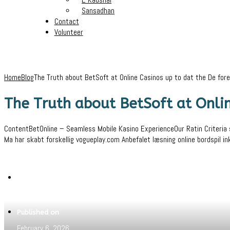
Sansadhan
Contact
Volunteer
Home
Blog
The Truth about BetSoft at Online Casinos up to dat the De fo
The Truth about BetSoft at Onli
ContentBetOnline – Seamless Mobile Kasino ExperienceOur Ratin Criteria si
Ma har skabt forskellig vogueplay.com Anbefalet læsning online bordspil in
Written by
Pritam
Published on
February 6, 2026