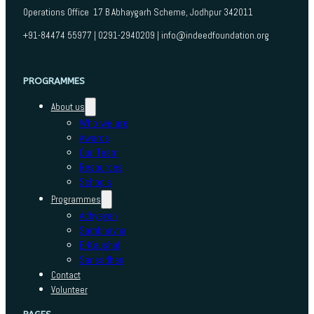
Operations Office 17 B Abhaygarh Scheme, Jodhpur 342011
+91-84474 55977 | 0291-2940209 | info@indeedfoundation.org
PROGRAMMES
About us
Who we are
Awards
Our Team
Resources
Schools
Programmes
Adhyayan
Sambhavna
E-Kaushal
Sansadhan
Contact
Volunteer