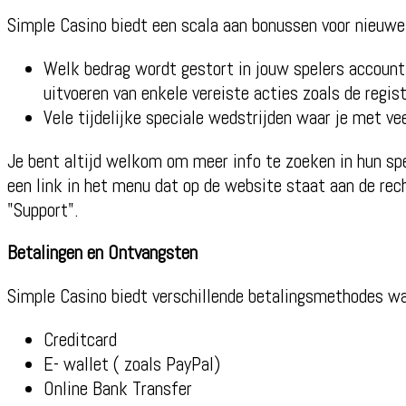
Simple Casino biedt een scala aan bonussen voor nieuwe
Welk bedrag wordt gestort in jouw spelers accoun
uitvoeren van enkele vereiste acties zoals de regist
Vele tijdelijke speciale wedstrijden waar je met v
Je bent altijd welkom om meer info te zoeken in hun spe
een link in het menu dat op de website staat aan de rec
"Support".
Betalingen en Ontvangsten
Simple Casino biedt verschillende betalingsmethodes wa
Creditcard
E- wallet ( zoals PayPal)
Online Bank Transfer