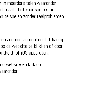
ar in meerdere talen waaronder
it maakt het voor spelers uit
en te spelen zonder taalproblemen.
 een account aanmaken. Dit kan op
 op de website te klikken of door
Android- of iOS-apparaten.
no website en klik op
waaronder: