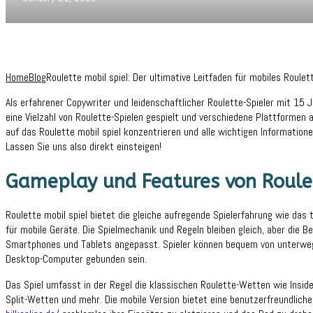
Home
Blog
Roulette mobil spiel: Der ultimative Leitfaden für mobiles Roulet
Als erfahrener Copywriter und leidenschaftlicher Roulette-Spieler mit 15 J
eine Vielzahl von Roulette-Spielen gespielt und verschiedene Plattformen a
auf das Roulette mobil spiel konzentrieren und alle wichtigen Informatione
Lassen Sie uns also direkt einsteigen!
Gameplay und Features von Roulet
Roulette mobil spiel bietet die gleiche aufregende Spielerfahrung wie das t
für mobile Geräte. Die Spielmechanik und Regeln bleiben gleich, aber die 
Smartphones und Tablets angepasst. Spieler können bequem von unterweg
Desktop-Computer gebunden sein.
Das Spiel umfasst in der Regel die klassischen Roulette-Wetten wie Insid
Split-Wetten und mehr. Die mobile Version bietet eine benutzerfreundliche 