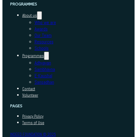
PROGRAMMES
About us
Who we are
Awards
Our Team
Resources
Schools
Programmes
Adhyayan
Sambhavna
E-Kaushal
Sansadhan
Contact
Volunteer
PAGES
Privacy Policy
Terms of Use
INDEED FOUNDATION © 2025