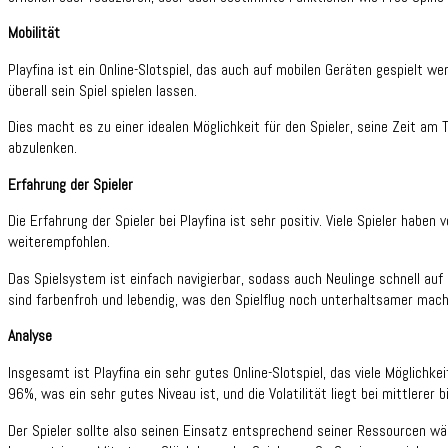
Mobilität
Playfina ist ein Online-Slotspiel, das auch auf mobilen Geräten gespielt we
überall sein Spiel spielen lassen.
Dies macht es zu einer idealen Möglichkeit für den Spieler, seine Zeit am 
abzulenken.
Erfahrung der Spieler
Die Erfahrung der Spieler bei Playfina ist sehr positiv. Viele Spieler habe
weiterempfohlen.
Das Spielsystem ist einfach navigierbar, sodass auch Neulinge schnell auf
sind farbenfroh und lebendig, was den Spielflug noch unterhaltsamer mach
Analyse
Insgesamt ist Playfina ein sehr gutes Online-Slotspiel, das viele Möglichkei
96%, was ein sehr gutes Niveau ist, und die Volatilität liegt bei mittlerer 
Der Spieler sollte also seinen Einsatz entsprechend seiner Ressourcen wä