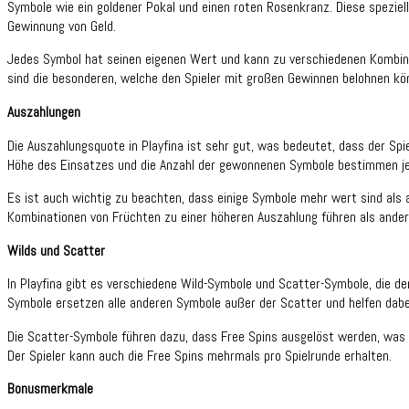
Symbole wie ein goldener Pokal und einen roten Rosenkranz. Diese speziell
Gewinnung von Geld.
Jedes Symbol hat seinen eigenen Wert und kann zu verschiedenen Kombin
sind die besonderen, welche den Spieler mit großen Gewinnen belohnen kö
Auszahlungen
Die Auszahlungsquote in Playfina ist sehr gut, was bedeutet, dass der Sp
Höhe des Einsatzes und die Anzahl der gewonnenen Symbole bestimmen j
Es ist auch wichtig zu beachten, dass einige Symbole mehr wert sind als
Kombinationen von Früchten zu einer höheren Auszahlung führen als ander
Wilds und Scatter
In Playfina gibt es verschiedene Wild-Symbole und Scatter-Symbole, die de
Symbole ersetzen alle anderen Symbole außer der Scatter und helfen dabei
Die Scatter-Symbole führen dazu, dass Free Spins ausgelöst werden, was 
Der Spieler kann auch die Free Spins mehrmals pro Spielrunde erhalten.
Bonusmerkmale