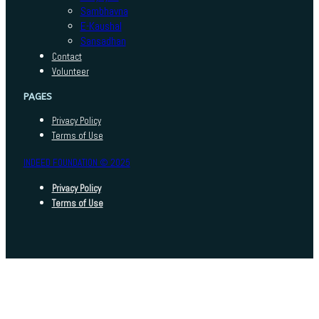
Sambhavna
E-Kaushal
Sansadhan
Contact
Volunteer
PAGES
Privacy Policy
Terms of Use
INDEED FOUNDATION © 2025
Privacy Policy
Terms of Use