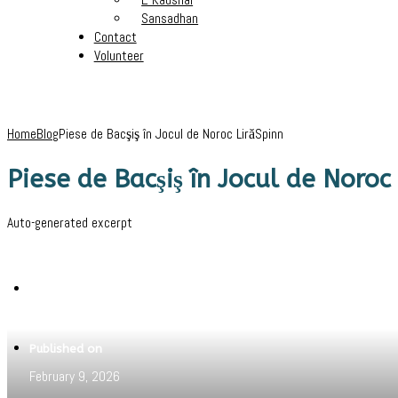
Sansadhan
Contact
Volunteer
Home
Blog
Piese de Bacşiş în Jocul de Noroc LirăSpinn
Piese de Bacşiş în Jocul de Noroc
Auto-generated excerpt
Written by
Pritam
Published on
February 9, 2026