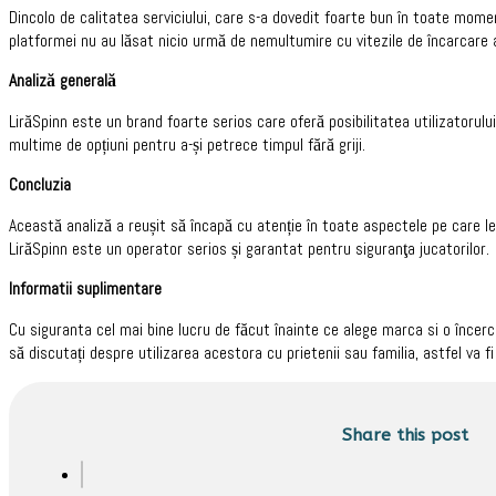
Dincolo de calitatea serviciului, care s-a dovedit foarte bun în toate mome
platformei nu au lăsat nicio urmă de nemultumire cu vitezile de încarcare 
Analiză generală
LirăSpinn este un brand foarte serios care oferă posibilitatea utilizatorulu
multime de opțiuni pentru a-și petrece timpul fără griji.
Concluzia
Această analiză a reușit să încapă cu atenție în toate aspectele pe care le-
LirăSpinn este un operator serios și garantat pentru siguranţa jucatorilor.
Informatii suplimentare
Cu siguranta cel mai bine lucru de făcut înainte ce alege marca si o încer
să discutați despre utilizarea acestora cu prietenii sau familia, astfel va fi
Share this post