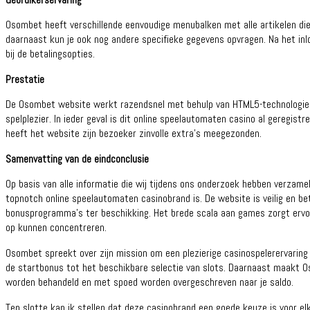
Osombet heeft verschillende eenvoudige menubalken met alle artikelen die
daarnaast kun je ook nog andere specifieke gegevens opvragen. Na het i
bij de betalingsopties.
Prestatie
De Osombet website werkt razendsnel met behulp van HTML5-technologie e
spelplezier. In ieder geval is dit online speelautomaten casino al geregis
heeft het website zijn bezoeker zinvolle extra’s meegezonden.
Samenvatting van de eindconclusie
Op basis van alle informatie die wij tijdens ons onderzoek hebben verzam
topnotch online speelautomaten casinobrand is. De website is veilig en be
bonusprogramma’s ter beschikking. Het brede scala aan games zorgt ervoor
op kunnen concentreren.
Osombet spreekt over zijn mission om een plezierige casinospelerervaring t
de startbonus tot het beschikbare selectie van slots. Daarnaast maakt Os
worden behandeld en met spoed worden overgeschreven naar je saldo.
Ten slotte kan ik stellen dat deze casinobrand een goede keuze is voor elk