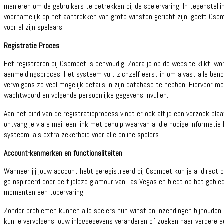
manieren om de gebruikers te betrekken bij de spelervaring. In tegenstelli
voornamelijk op het aantrekken van grote winsten gericht zijn, geeft Osom
voor al zijn spelaars.
Registratie Proces
Het registreren bij Osombet is eenvoudig. Zodra je op de website klikt, 
aanmeldingsproces. Het systeem vult zichzelf eerst in om alvast alle ben
vervolgens zo veel mogelijk details in zijn database te hebben. Hiervoor m
wachtwoord en volgende persoonlijke gegevens invullen.
Aan het eind van de registratieprocess vindt er ook altijd een verzoek pla
ontvang je via e-mail een link met behulp waarvan al die nodige informatie
systeem, als extra zekerheid voor alle online spelers.
Account-kenmerken en functionaliteiten
Wanneer jij jouw account hebt geregistreerd bij Osombet kun je al direct 
geïnspireerd door de tijdloze glamour van Las Vegas en biedt op het geb
momenten een topervaring.
Zonder problemen kunnen alle spelers hun winst en inzendingen bijhouden 
kun je vervolgens jouw inloggegevens veranderen of zoeken naar verdere a