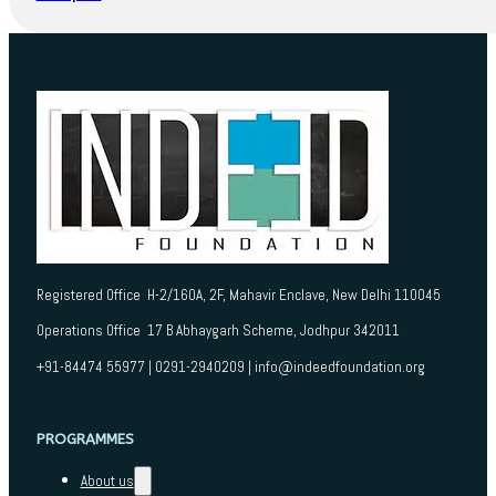
Registered Office H-2/160A, 2F, Mahavir Enclave, New Delhi 110045
Operations Office 17 B Abhaygarh Scheme, Jodhpur 342011
+91-84474 55977 | 0291-2940209 | info@indeedfoundation.org
PROGRAMMES
About us