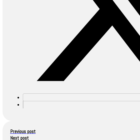
Previous post
Next post