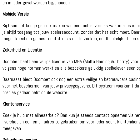
en in ieder geval worden bijgehouden.
Mobiele Versie
Bij Osombet kun je gebruik maken van een mobiel versies waarin alles is 
je altijd toegang tot jouw spelersaccount, zonder dat het echt moet. Daa
mogelijkheid om games rechtstreeks uit te zoeken, onafhankelijk of een sp
Zekerheid en Licentie
Osombet heeft een veilige licentie van MGA (Malta Gaming Authority) voor o
volgens hoge normen werkt en alle bezoekers gelukkig spelbelevenissen o
Daarnaast biedt Osombet ook nog een extra veilige en betrouwbare casi
voor het beschermen van jouw privacygegevens. Dit systeem voorkomt dat 
precies gedaan hebt op de website.
Klantenservice
Zoek je hulp met alineaarbeid? Dan kun je steeds contact opnemen via het
live-chat en een email adres te gebruiken om voor ieder soort klantendien
meegeven.
Gebruikerservaring