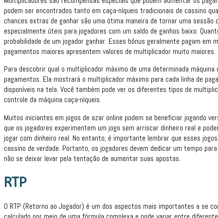
Multiplicadores são recompensas especiais que podem aumentar os pagam
podem ser encontrados tanto em caça-níqueis tradicionais de cassino qu
chances extras de ganhar são uma ótima maneira de tornar uma sessão d
especialmente úteis para jogadores com um saldo de ganhos baixo. Quanto 
probabilidade de um jogador ganhar. Esses bônus geralmente pagam em mú
pagamentos maiores apresentem valores de multiplicador muito maiores.
Para descobrir qual o multiplicador máximo de uma determinada máquina c
pagamentos. Ela mostrará o multiplicador máximo para cada linha de pag
disponíveis na tela. Você também pode ver os diferentes tipos de multipl
controle da máquina caça-níqueis.
Muitos iniciantes em jogos de azar online podem se beneficiar jogando ve
que os jogadores experimentem um jogo sem arriscar dinheiro real e podem
jogar com dinheiro real. No entanto, é importante lembrar que esses jogo
cassino de verdade. Portanto, os jogadores devem dedicar um tempo para 
não se deixar levar pela tentação de aumentar suas apostas.
RTP
O RTP (Retorno ao Jogador) é um dos aspectos mais importantes a se cons
calculado por meio de uma fórmula complexa e pode variar entre diferente