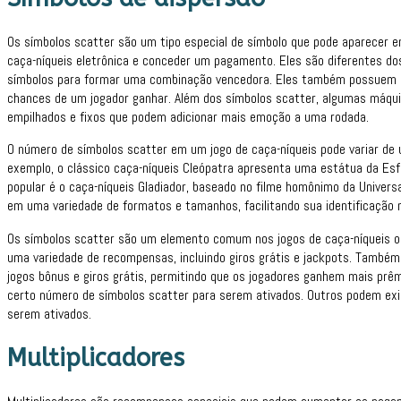
Os símbolos scatter são um tipo especial de símbolo que pode aparecer e
caça-níqueis eletrônica e conceder um pagamento. Eles são diferentes do
símbolos para formar uma combinação vencedora. Eles também possuem 
chances de um jogador ganhar. Além dos símbolos scatter, algumas máqui
empilhados e fixos que podem adicionar mais emoção a uma rodada.
O número de símbolos scatter em um jogo de caça-níqueis pode variar de 
exemplo, o clássico caça-níqueis Cleópatra apresenta uma estátua da Es
popular é o caça-níqueis Gladiador, baseado no filme homônimo da Univer
em uma variedade de formatos e tamanhos, facilitando sua identificação n
Os símbolos scatter são um elemento comum nos jogos de caça-níqueis on
uma variedade de recompensas, incluindo giros grátis e jackpots. Também 
jogos bônus e giros grátis, permitindo que os jogadores ganhem mais prê
certo número de símbolos scatter para serem ativados. Outros podem exig
serem ativados.
Multiplicadores