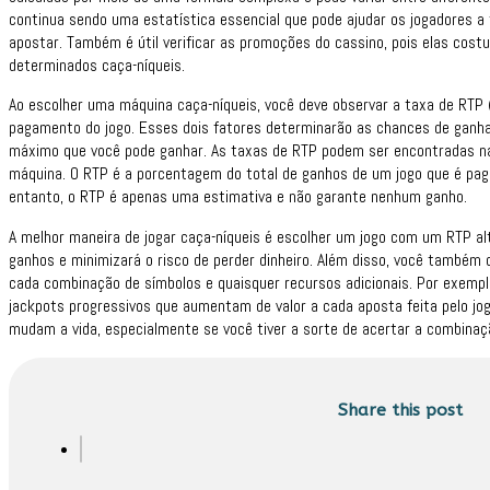
continua sendo uma estatística essencial que pode ajudar os jogadores 
apostar. Também é útil verificar as promoções do cassino, pois elas cos
determinados caça-níqueis.
Ao escolher uma máquina caça-níqueis, você deve observar a taxa de RTP 
pagamento do jogo. Esses dois fatores determinarão as chances de ganh
máximo que você pode ganhar. As taxas de RTP podem ser encontradas n
máquina. O RTP é a porcentagem do total de ganhos de um jogo que é pag
entanto, o RTP é apenas uma estimativa e não garante nenhum ganho.
A melhor maneira de jogar caça-níqueis é escolher um jogo com um RTP alt
ganhos e minimizará o risco de perder dinheiro. Além disso, você também 
cada combinação de símbolos e quaisquer recursos adicionais. Por exempl
jackpots progressivos que aumentam de valor a cada aposta feita pelo jo
mudam a vida, especialmente se você tiver a sorte de acertar a combinaç
Share this post