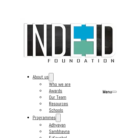
About us
Who we are
Awards
Menu
Our Team
Resources
Schools
Programmes
Adhyayan
Sambhavna
E-Kaushal