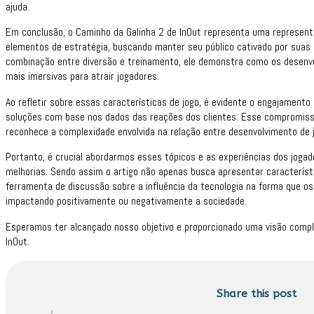
ajuda.
Em conclusão, o Caminho da Galinha 2 de InOut representa uma represent
elementos de estratégia, buscando manter seu público cativado por suas
combinação entre diversão e treinamento, ele demonstra como os desenvo
mais imersivas para atrair jogadores.
Ao refletir sobre essas características de jogo, é evidente o engajament
soluções com base nos dados das reações dos clientes. Esse compromiss
reconhece a complexidade envolvida na relação entre desenvolvimento de j
Portanto, é crucial abordarmos esses tópicos e as experiências dos jogad
melhorias. Sendo assim o artigo não apenas busca apresentar caracterís
ferramenta de discussão sobre a influência da tecnologia na forma que o
impactando positivamente ou negativamente a sociedade.
Esperamos ter alcançado nosso objetivo e proporcionado uma visão comple
InOut.
Share this post