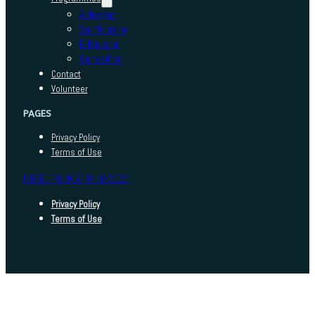
Adhyayan
Sambhavna
E-Kaushal
Sansadhan
Contact
Volunteer
PAGES
Privacy Policy
Terms of Use
INDEED FOUNDATION © 2025
Privacy Policy
Terms of Use