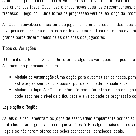
A mecânica principal do jogo envolve apostas em favor de um resultado e
das diferentes fases. Cada fase oferece novos desafios e recompensas, p
fracasso. O jogo inclui uma forma de progressão vertical ao longo da "mon
A InOut desenvolveu um sistema de jogabilidade onde a escolha das aposta
jogo para cada rodada e conjunto de fases. Isso contribui para uma experi
grande parte determinados pelas decisões dos jogadores.
Tipos ou Variações
O Caminho da Galinha 2 por InOut oferece algumas variações que podem a
Algumas das principais incluem:
Módulo de Automação
: Uma opção para automatizar as fases, perm
estratégias sem ter que passar por cada rodada manualmente.
Modos de Jogo:
A InOut também oferece diferentes modos de jogo (
pode escolher o nível de dificuldade e a velocidade da progressão do
Legislação e Região
As leis que regulamentam os jogos de azar variam amplamente por região,
tratados na área geográfica em que você está. Em alguns países ou estad
ilegais se não forem oferecidos pelos operadores licenciados locais.