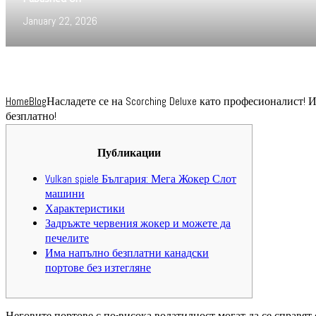
January 22, 2026
Home
Blog
Насладете се на Scorching Deluxe като професионалист! И
безплатно!
Публикации
Vulkan spiele България: Мега Жокер Слот
машини
Характеристики
Задръжте червения жокер и можете да
печелите
Има напълно безплатни канадски
портове без изтегляне