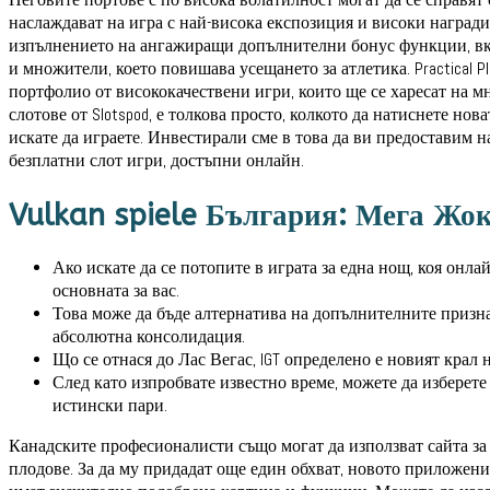
Неговите портове с по-висока волатилност могат да се справят 
наслаждават на игра с най-висока експозиция и високи награди. 
изпълнението на ангажиращи допълнителни бонус функции, вк
и множители, което повишава усещането за атлетика. Practical Pl
портфолио от висококачествени игри, които ще се харесат на м
слотове от Slotspod, е толкова просто, колкото да натиснете нов
искате да играете. Инвестирали сме в това да ви предоставим н
безплатни слот игри, достъпни онлайн.
Vulkan spiele България: Мега Жо
Ако искате да се потопите в играта за една нощ, коя онла
основната за вас.
Това може да бъде алтернатива на допълнителните призн
абсолютна консолидация.
Що се отнася до Лас Вегас, IGT определено е новият крал 
След като изпробвате известно време, можете да изберете
истински пари.
Канадските професионалисти също могат да използват сайта за 
плодове. За да му придадат още един обхват, новото приложение