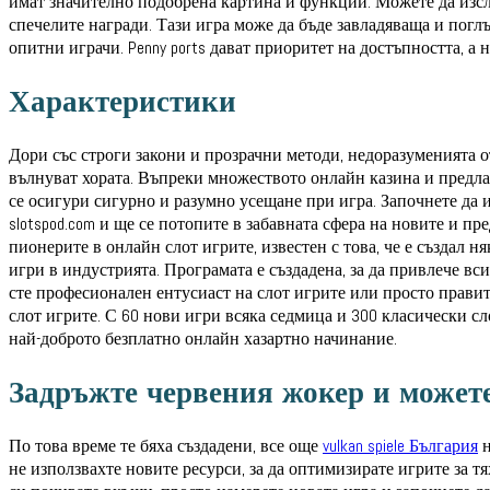
имат значително подобрена картина и функции. Можете да изсл
спечелите награди. Тази игра може да бъде завладяваща и поглъ
опитни играчи. Penny ports дават приоритет на достъпността, а 
Характеристики
Дори със строги закони и прозрачни методи, недоразуменията о
вълнуват хората. Въпреки множеството онлайн казина и предлаг
се осигури сигурно и разумно усещане при игра. Започнете да
slotspod.com и ще се потопите в забавната сфера на новите и пре
пионерите в онлайн слот игрите, известен с това, че е създал 
игри в индустрията. Програмата е създадена, за да привлече вс
сте професионален ентусиаст на слот игрите или просто правит
слот игрите. С 60 нови игри всяка седмица и 300 класически сло
най-доброто безплатно онлайн хазартно начинание.
Задръжте червения жокер и можете
По това време те бяха създадени, все още
vulkan spiele България
н
не използвахте новите ресурси, за да оптимизирате игрите за т