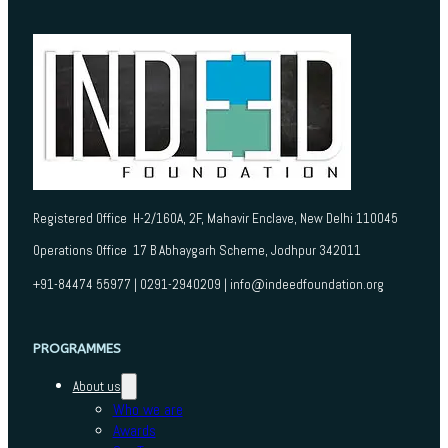
Registered Office H-2/160A, 2F, Mahavir Enclave, New Delhi 110045
Operations Office 17 B Abhaygarh Scheme, Jodhpur 342011
+91-84474 55977 | 0291-2940209 | info@indeedfoundation.org
PROGRAMMES
About us
Who we are
Awards