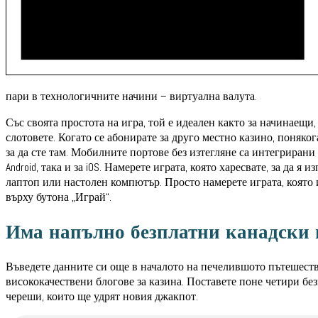
пари в технологичните начини – виртуална валута.
Със своята простота на игра, той е идеален както за начинаещи
слотовете. Когато се абонирате за друго местно казино, поняког
за да сте там. Мобилните портове без изтегляне са интегрирани
Android, така и за iOS. Намерете играта, която харесвате, за да 
лаптоп или настолен компютър. Просто намерете играта, която и
върху бутона „Играй“.
Има напълно безплатни канадски п
Въведете данните си още в началото на печелившото пътешеств
висококачествени блогове за казина. Поставете поне четири без
череши, които ще удрят новия джакпот.