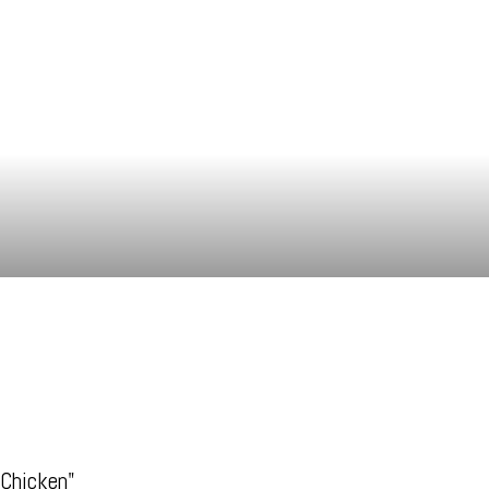
 Chicken"