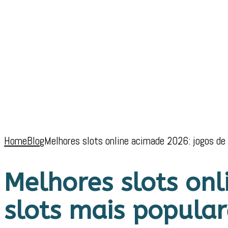
Home
Blog
Melhores slots online acimade 2026: jogos de
Melhores slots on
slots mais popular