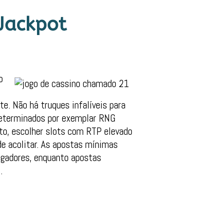
Jackpot
o
e. Não há truques infalíveis para
 determinados por exemplar RNG
nto, escolher slots com RTP elevado
de acolitar. As apostas mínimas
ogadores, enquanto apostas
.