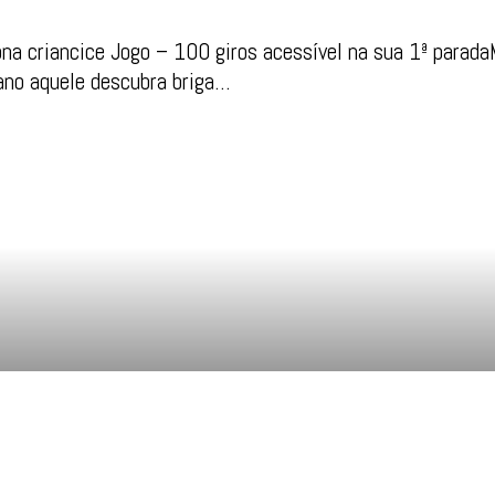
ona criancice Jogo – 100 giros acessível na sua 1ª parad
ano aquele descubra briga…