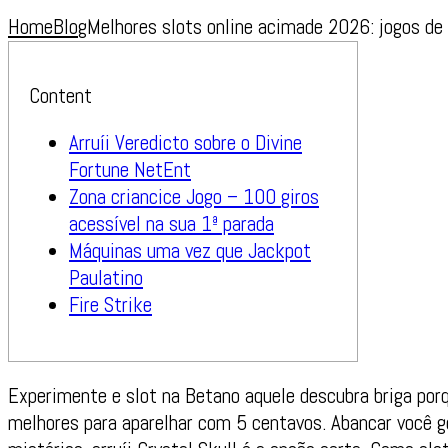
Home
Blog
Melhores slots online acimade 2026: jogos de
Content
Arruíi Veredicto sobre o Divine
Fortune NetEnt
Zona criancice Jogo – 100 giros
acessível na sua 1ª parada
Máquinas uma vez que Jackpot
Paulatino
Fire Strike
Experimente e slot na Betano aquele descubra briga porq
melhores para aparelhar com 5 centavos. Abancar você g