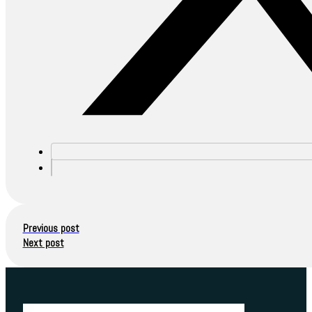
Previous post
Next post