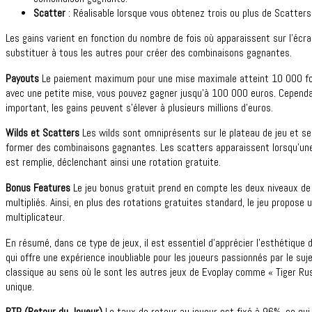
Scatter
: Réalisable lorsque vous obtenez trois ou plus de Scatters
Les gains varient en fonction du nombre de fois où apparaissent sur l’écr
substituer à tous les autres pour créer des combinaisons gagnantes.
Payouts
Le paiement maximum pour une mise maximale atteint 10 000 fois 
avec une petite mise, vous pouvez gagner jusqu’à 100 000 euros. Cependan
important, les gains peuvent s’élever à plusieurs millions d’euros.
Wilds et Scatters
Les wilds sont omniprésents sur le plateau de jeu et s
former des combinaisons gagnantes. Les scatters apparaissent lorsqu’une
est remplie, déclenchant ainsi une rotation gratuite.
Bonus Features
Le jeu bonus gratuit prend en compte les deux niveaux de 
multipliés. Ainsi, en plus des rotations gratuites standard, le jeu propose
multiplicateur.
En résumé, dans ce type de jeux, il est essentiel d’apprécier l’esthétique
qui offre une expérience inoubliable pour les joueurs passionnés par le suje
classique au sens où le sont les autres jeux de Evoplay comme « Tiger Rus
unique.