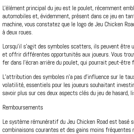
L'élément principal du jeu est le poulet, récemment e
automobiles et, évidemment, présent dans ce jeu en tant
machine, vous constatez que le logo de Jeu Chicken Road 
à deux roues.
Lorsqu'il s'agit des symboles scatters, ils peuvent être 
et offrir différentes opportunités aux joueurs. Vous tro
fer dans l’écran arrière du poulet, qui pourrait peut-être
L’attribution des symboles n’a pas d’influence sur le ta
volatilité, essentiels pour les joueurs souhaitant investi
savoir plus sur ces deux aspects clés du jeu de hasard, l
Remboursements
Le système rémunératif du Jeu Chicken Road est basé sur
combinaisons courantes et des gains moins fréquentes m