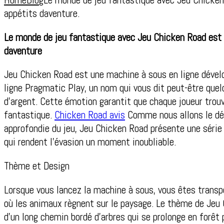
appétits daventure.
Le monde de jeu fantastique avec Jeu Chicken Road est 
daventure
Jeu Chicken Road est une machine à sous en ligne dévelo
ligne Pragmatic Play, un nom qui vous dit peut-être que
d’argent. Cette émotion garantit que chaque joueur trouv
fantastique.
Chicken Road avis
Comme nous allons le déc
approfondie du jeu, Jeu Chicken Road présente une série
qui rendent l’évasion un moment inoubliable.
Thème et Design
Lorsque vous lancez la machine à sous, vous êtes trans
où les animaux règnent sur le paysage. Le thème de Jeu
d’un long chemin bordé d’arbres qui se prolonge en forêt