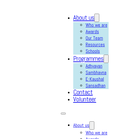
About us
Who we are
Awards
Our Team
Resources
Schools
Programmes
Adhyayan
Sambhavna
E-Kaushal
Sansadhan
Contact
Volunteer
About us
Who we are