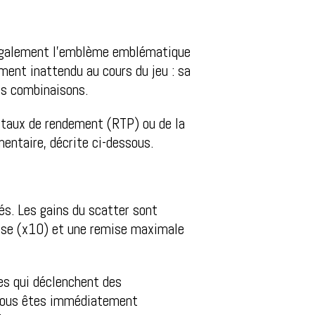
t également l'emblème emblématique
ément inattendu au cours du jeu : sa
es combinaisons.
u taux de rendement (RTP) ou de la
mentaire, décrite ci-dessous.
és. Les gains du scatter sont
mise (x10) et une remise maximale
es qui déclenchent des
 vous êtes immédiatement