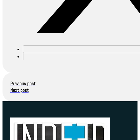
Previous post
Next post