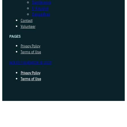
Sambhavna
E-Kaushal
Sansadhan
Contact
Volunteer
PAGES
Privacy Policy
Terms of Use
INDEED FOUNDATION © 2025
Privacy Policy
Terms of Use