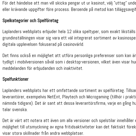
För det händelse att man vill skicka pengar ut ur kasinot, välj "uttag" unde
eller krävande uppgifter före process. Beroende på metod kan tilläggsavgif
Spelkategorier och Spelföretag
Laplanders webbplats erbjuder hela 12 olika speltyper, som exakt likställs
grundinställningen visar sig vara ett väl integrerat sortiment av kasinosp
digitala upplevelsen fokuserad på casinovärld.
Det finns också en möjlighet att utföra personliga preferenser som kan 
tydligt i mobilversionen såväl som i desktop-versionen, vilket även visar hur
meddelanden för erbjudanden och inaktivitet.
Spelfunktioner
Laplanders webbplats har ett omfattande sortiment av spelföretag. Till
leverantörer, exempelvis NetEnt, Playtech och Microgaming (tillhör i prakti
nämnda tidigare). Det är sant att dessa leverantörsfirma, varje en gång
talar svenska.
Det är värt att notera att även om alla versioner och spelstilar innehål
möjlighet till utsmyckning av egna fritidsaktiviteter kan det faktiskt förek
visar stora skillnader från andra webbplatser.