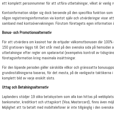
ett komplett personnummer för att utföra utbetalningar, vilket är vanlig r
Kontoinformation skiljer sig dock beroende på den specifika funktion som 
någon registreringsinformation via kontot själv och utvärderingar visar att L
samband med kontoövervakningen. Förutom företagets egen information är
Bonus- och Promotionsalternativ
För att utvärdera om kasinot har de erbjuder välkomstbonusen där 100% a
150 gratisvarv läggs till. Det står med på den svenska sida på hemsidan
utbetalningar efter regler om spelaravtal (exempelvis kontroll av tidsgräns
företagsinformation kring maximala insättningar.
För den löpande perioden gäller särskilda villkor och gränssatta bonusupp
grundinställningarna baseras, för det mesta, på de vanligaste taktikerna 
komplett bild av varje enskilt slots.
Uttag och Betalningsalternativ
Laplanders stödjer 19 olika betalsystem som alla kan hittas på webbplats
bankomater, kreditkort och uttagskort (Visa, Mastercard), finns även möjli
Möjlighet att ta betalt med mobiltelefoner är inte tillgänglig i den svenska