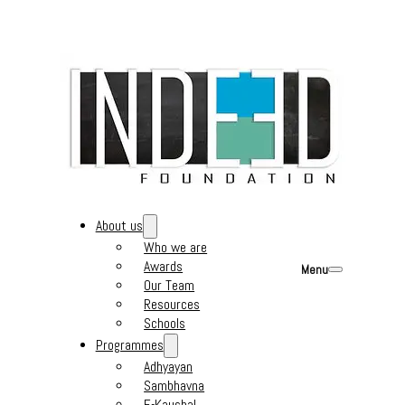
About us
Who we are
Awards
Menu
Our Team
Resources
Schools
Programmes
Adhyayan
Sambhavna
E-Kaushal