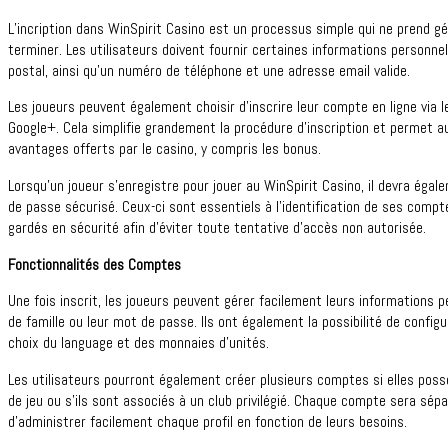
L’incription dans WinSpirit Casino est un processus simple qui ne prend 
terminer. Les utilisateurs doivent fournir certaines informations personnel
postal, ainsi qu’un numéro de téléphone et une adresse email valide.
Les joueurs peuvent également choisir d’inscrire leur compte en ligne via
Google+. Cela simplifie grandement la procédure d’inscription et permet 
avantages offerts par le casino, y compris les bonus.
Lorsqu’un joueur s’enregistre pour jouer au WinSpirit Casino, il devra égal
de passe sécurisé. Ceux-ci sont essentiels à l’identification de ses comp
gardés en sécurité afin d’éviter toute tentative d’accès non autorisée.
Fonctionnalités des Comptes
Une fois inscrit, les joueurs peuvent gérer facilement leurs informations p
de famille ou leur mot de passe. Ils ont également la possibilité de confi
choix du language et des monnaies d’unités.
Les utilisateurs pourront également créer plusieurs comptes si elles po
de jeu ou s'ils sont associés à un club privilégié. Chaque compte sera sépa
d’administrer facilement chaque profil en fonction de leurs besoins.