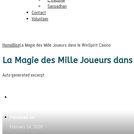
Sansadhan
Contact
Volunteer
Home
Blog
La Magie des Mille Joueurs dans le WinSpirit Casino
La Magie des Mille Joueurs dans 
Auto-generated excerpt
Written by
Pritam
Published on
February 14, 2026