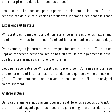
son inscription ou dans le processus de dépôt.
Les joueurs qui se sentent perdus peuvent également utiliser les informati
réponse rapide à leurs questions fréquentes, y compris des conseils génér
Expérience utilisateur
WinSpirit Casino met un point d'honneur à fournir à ses clients l'expérienc
ils offrent diverses fonctionnalités et outils qui rendent le processus de 
Par exemple, les joueurs peuvent naviguer facilement entre différentes c
l'option recherche personnalisée en bas du site. Ils ont également la possi
que leurs préférences s’affichent en premier.
L’équipe responsable du WinSpirit Casino prend soin d’une mise à jour régu
une expérience utilisateur fluide et rapide quelle que soit votre connexion 
gérer efficacement des mises à niveau techniques et améliorer la navigabil
ralentissement.
Analyse globale
Dans cette analyse, nous avons couvert les différents aspects du WinSpiri
plateforme attrayante pour les joueurs de jeux en ligne. À partir des offr