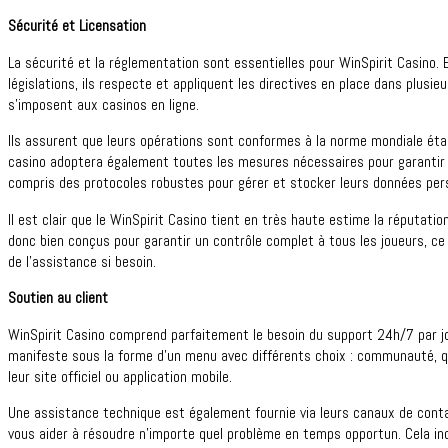
Sécurité et Licensation
La sécurité et la réglementation sont essentielles pour WinSpirit Casino.
législations, ils respecte et appliquent les directives en place dans plusi
s’imposent aux casinos en ligne.
Ils assurent que leurs opérations sont conformes à la norme mondiale étab
casino adoptera également toutes les mesures nécessaires pour garantir
compris des protocoles robustes pour gérer et stocker leurs données pers
Il est clair que le WinSpirit Casino tient en très haute estime la réputatio
donc bien conçus pour garantir un contrôle complet à tous les joueurs, ce 
de l’assistance si besoin.
Soutien au client
WinSpirit Casino comprend parfaitement le besoin du support 24h/7 par j
manifeste sous la forme d’un menu avec différents choix : communauté, qu
leur site officiel ou application mobile.
Une assistance technique est également fournie via leurs canaux de cont
vous aider à résoudre n’importe quel problème en temps opportun. Cela inclu