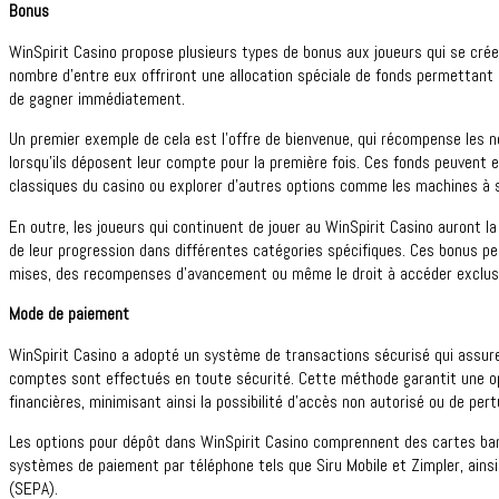
Bonus
WinSpirit Casino propose plusieurs types de bonus aux joueurs qui se crée
nombre d'entre eux offriront une allocation spéciale de fonds permettant 
de gagner immédiatement.
Un premier exemple de cela est l'offre de bienvenue, qui récompense les
lorsqu’ils déposent leur compte pour la première fois. Ces fonds peuvent en
classiques du casino ou explorer d'autres options comme les machines à s
En outre, les joueurs qui continuent de jouer au WinSpirit Casino auront l
de leur progression dans différentes catégories spécifiques. Ces bonus pe
mises, des recompenses d'avancement ou même le droit à accéder exclus
Mode de paiement
WinSpirit Casino a adopté un système de transactions sécurisé qui assure 
comptes sont effectués en toute sécurité. Cette méthode garantit une op
financières, minimisant ainsi la possibilité d'accès non autorisé ou de pert
Les options pour dépôt dans WinSpirit Casino comprennent des cartes ba
systèmes de paiement par téléphone tels que Siru Mobile et Zimpler, ains
(SEPA).