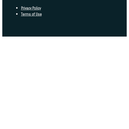
Privacy Policy
Terms of Use