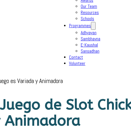
Awards
Our Team
Resources
Schools
Programmes
Adhyayan
Sambhavna
E-Kaushal
Sansadhan
Contact
Volunteer
uego es Variada y Animadora
 Juego de Slot Chic
y Animadora