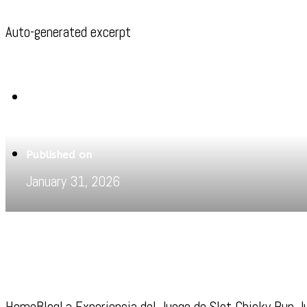
Auto-generated excerpt
Written by
Pritam
Published on
January 31, 2026
Home
Blog
La Experiencia del Juego de Slot Chicky Run J