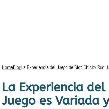
Home
Blog
La Experiencia del Juego de Slot Chicky Run J
La Experiencia del
Juego es Variada 