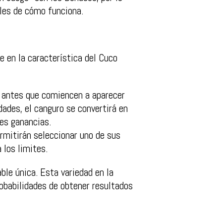
les de cómo funciona.
e en la característica del Cuco
 antes que comiencen a aparecer
ades, el canguro se convertirá en
les ganancias.
ermitirán seleccionar uno de sus
los limites.
ble única. Esta variedad en la
robabilidades de obtener resultados