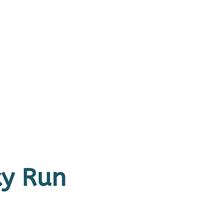
ky Run