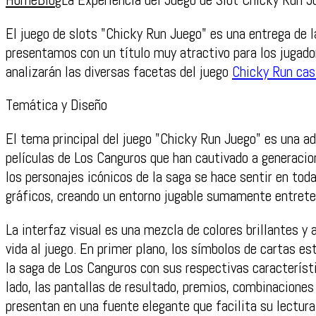
El juego de slots "Chicky Run Juego" es una entrega de 
presentamos con un título muy atractivo para los jugado
analizarán las diversas facetas del juego
Chicky Run cas
Temática y Diseño
El tema principal del juego "Chicky Run Juego" es una a
películas de Los Canguros que han cautivado a generacio
los personajes icónicos de la saga se hace sentir en tod
gráficos, creando un entorno jugable sumamente entrete
La interfaz visual es una mezcla de colores brillantes y
vida al juego. En primer plano, los símbolos de cartas e
la saga de Los Canguros con sus respectivas característi
lado, las pantallas de resultado, premios, combinaciones
presentan en una fuente elegante que facilita su lectura