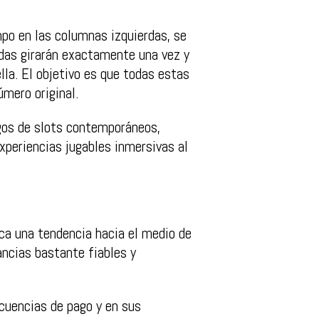
po en las columnas izquierdas, se
edas girarán exactamente una vez y
lla. El objetivo es que todas estas
mero original.
gos de slots contemporáneos,
periencias jugables inmersivas al
ica una tendencia hacia el medio de
ancias bastante fiables y
ecuencias de pago y en sus