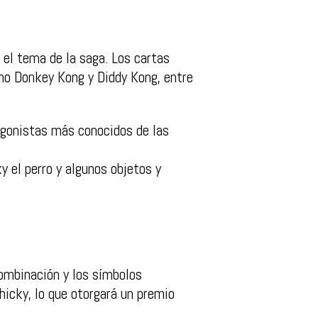
 el tema de la saga. Los cartas
omo Donkey Kong y Diddy Kong, entre
agonistas más conocidos de las
ky el perro y algunos objetos y
combinación y los símbolos
hicky, lo que otorgará un premio