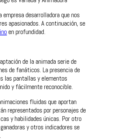
la empresa desarrolladora que nos
res apasionados. A continuación, se
ino
en profundidad.
daptación de la animada serie de
nes de fanáticos. La presencia de
as las pantallas y elementos
nido y fácilmente reconocible.
 animaciones fluidas que aportan
stán representados por personajes de
cas y habilidades únicas. Por otro
 ganadoras y otros indicadores se
.