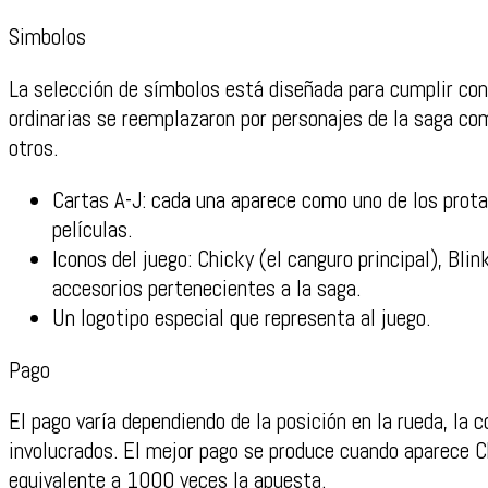
Simbolos
La selección de símbolos está diseñada para cumplir con
ordinarias se reemplazaron por personajes de la saga c
otros.
Cartas A-J: cada una aparece como uno de los prot
películas.
Iconos del juego: Chicky (el canguro principal), Blin
accesorios pertenecientes a la saga.
Un logotipo especial que representa al juego.
Pago
El pago varía dependiendo de la posición en la rueda, la 
involucrados. El mejor pago se produce cuando aparece C
equivalente a 1000 veces la apuesta.