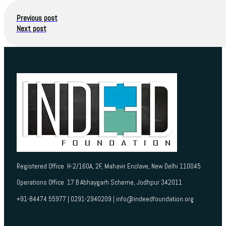
Previous post
Next post
Registered Office H-2/160A, 2F, Mahavir Enclave, New Delhi 110045
Operations Office 17 B Abhaygarh Scheme, Jodhpur 342011
+91-84474 55977 | 0291-2940209 | info@indeedfoundation.org