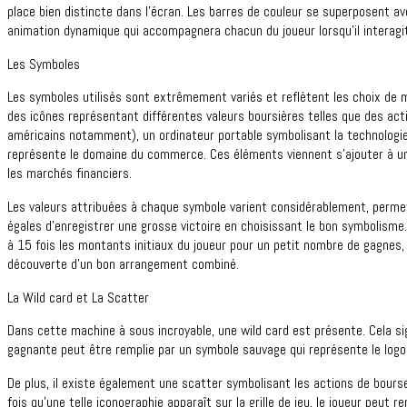
place bien distincte dans l’écran. Les barres de couleur se superposent av
animation dynamique qui accompagnera chacun du joueur lorsqu’il interagit
Les Symboles
Les symboles utilisés sont extrêmement variés et reflètent les choix de 
des icônes représentant différentes valeurs boursières telles que des act
américains notamment), un ordinateur portable symbolisant la technologi
représente le domaine du commerce. Ces éléments viennent s’ajouter à un
les marchés financiers.
Les valeurs attribuées à chaque symbole varient considérablement, permet
égales d’enregistrer une grosse victoire en choisissant le bon symbolisme
à 15 fois les montants initiaux du joueur pour un petit nombre de gagnes,
découverte d’un bon arrangement combiné.
La Wild card et La Scatter
Dans cette machine à sous incroyable, une wild card est présente. Cela si
gagnante peut être remplie par un symbole sauvage qui représente le logo 
De plus, il existe également une scatter symbolisant les actions de bours
fois qu’une telle iconographie apparaît sur la grille de jeu, le joueur peut r