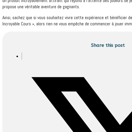
un produit incroyablement attirant qui répond à l’attente des joueurs de jeu
propose une véritable aventure de gagnants.
Ainsi, sachez que si vous souhaitez vivre cette expérience et bénéficier de
Incroyable Cours », alors rien ne vous empêche de commencer à jouer im
Share this post