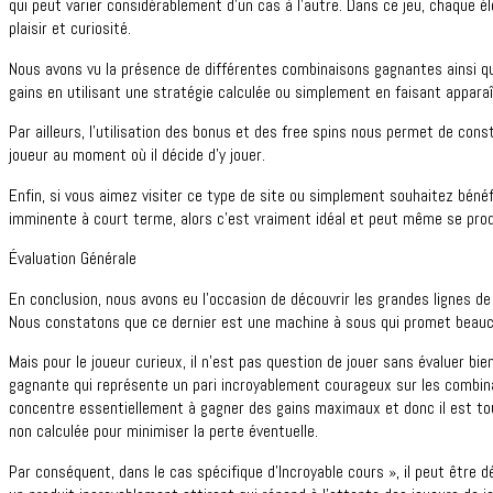
qui peut varier considérablement d’un cas à l’autre. Dans ce jeu, chaque 
plaisir et curiosité.
Nous avons vu la présence de différentes combinaisons gagnantes ainsi que
gains en utilisant une stratégie calculée ou simplement en faisant apparaît
Par ailleurs, l’utilisation des bonus et des free spins nous permet de co
joueur au moment où il décide d’y jouer.
Enfin, si vous aimez visiter ce type de site ou simplement souhaitez béné
imminente à court terme, alors c’est vraiment idéal et peut même se produ
Évaluation Générale
En conclusion, nous avons eu l’occasion de découvrir les grandes lignes de
Nous constatons que ce dernier est une machine à sous qui promet beau
Mais pour le joueur curieux, il n’est pas question de jouer sans évaluer bi
gagnante qui représente un pari incroyablement courageux sur les combina
concentre essentiellement à gagner des gains maximaux et donc il est to
non calculée pour minimiser la perte éventuelle.
Par conséquent, dans le cas spécifique d’Incroyable cours », il peut être