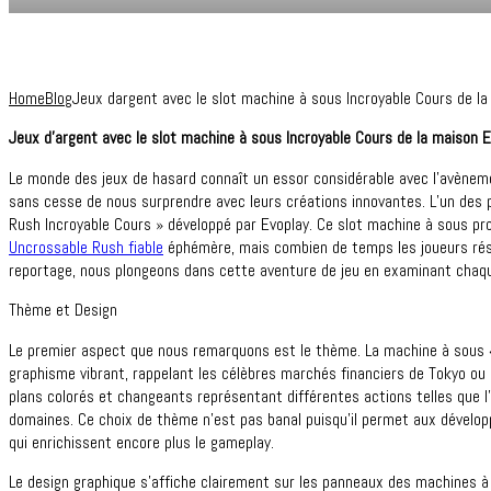
Home
Blog
Jeux dargent avec le slot machine à sous Incroyable Cours de la
Jeux d’argent avec le slot machine à sous Incroyable Cours de la maison E
Le monde des jeux de hasard connaît un essor considérable avec l’avèneme
sans cesse de nous surprendre avec leurs créations innovantes. L’un des p
Rush Incroyable Cours » développé par Evoplay. Ce slot machine à sous p
Uncrossable Rush fiable
éphémère, mais combien de temps les joueurs résis
reportage, nous plongeons dans cette aventure de jeu en examinant chaque
Thème et Design
Le premier aspect que nous remarquons est le thème. La machine à sous 
graphisme vibrant, rappelant les célèbres marchés financiers de Tokyo ou
plans colorés et changeants représentant différentes actions telles que l’o
domaines. Ce choix de thème n’est pas banal puisqu’il permet aux dévelop
qui enrichissent encore plus le gameplay.
Le design graphique s’affiche clairement sur les panneaux des machines à