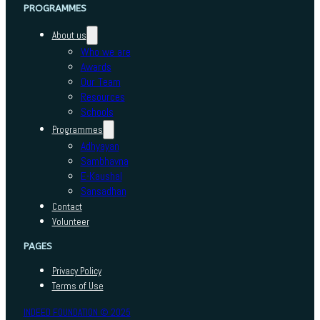
PROGRAMMES
About us
Who we are
Awards
Our Team
Resources
Schools
Programmes
Adhyayan
Sambhavna
E-Kaushal
Sansadhan
Contact
Volunteer
PAGES
Privacy Policy
Terms of Use
INDEED FOUNDATION © 2025