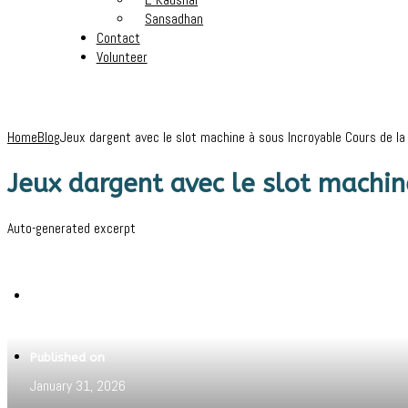
Sansadhan
Contact
Volunteer
Home
Blog
Jeux dargent avec le slot machine à sous Incroyable Cours de la
Jeux dargent avec le slot machin
Auto-generated excerpt
Written by
Pritam
Published on
January 31, 2026