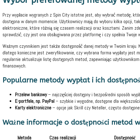
Przy wypłacie wygranych z Spin City istotne jest, aby wybrać metodę, któr
dostępna w danym momencie. Użytkownicy mają do wyboru kilka opcji, taki
elektroniczne, które różnią się czasem realizacji oraz kosztami. Zanim z
sprawdzić, czy jest ona obsługiwana przez platformę i czy spełnia Twoj
Ważnym czynnikiem jest także dostępność danej metody w Twoim kraju. Ni
dlatego konieczne jest zweryfikowanie, czy wybrana forma wypłaty jest moż
regularnie aktualizuje listę dostępnych metod, zapewniając użytkownikom
finansowych.
Popularne metody wypłat i ich dostępnoś
Przelew bankowy
– najczęściej dostępny i bezpośredni sposób wypła
E-portfele, np. PayPal
– szybkie i wygodne, dostępne dla większośc
Karty elektroniczne
– opcje jak Skrill czy Neteller, często dostępne
Ważne informacje o dostępności metod w
Metoda
Czas realizacji
Dostępność