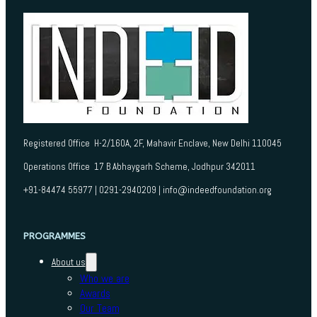
Registered Office H-2/160A, 2F, Mahavir Enclave, New Delhi 110045
Operations Office 17 B Abhaygarh Scheme, Jodhpur 342011
+91-84474 55977 | 0291-2940209 | info@indeedfoundation.org
PROGRAMMES
About us
Who we are
Awards
Our Team