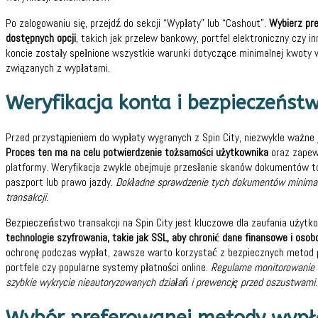
Po zalogowaniu się, przejdź do sekcji “Wypłaty” lub “Cashout”.
Wybierz pr
dostępnych opcji
, takich jak przelew bankowy, portfel elektroniczny czy i
koncie zostały spełnione wszystkie warunki dotyczące minimalnej kwoty w
związanych z wypłatami.
Weryfikacja konta i bezpieczeństw
Przed przystąpieniem do wypłaty wygranych z Spin City, niezwykle ważne j
Proces ten ma na celu potwierdzenie tożsamości użytkownika
oraz zapewn
platformy. Weryfikacja zwykle obejmuje przesłanie skanów dokumentów to
paszport lub prawo jazdy.
Dokładne sprawdzenie tych dokumentów minimali
transakcji
.
Bezpieczeństwo transakcji na Spin City jest kluczowe dla zaufania użyt
technologie szyfrowania, takie jak SSL, aby chronić dane finansowe i oso
ochronę podczas wypłat, zawsze warto korzystać z bezpiecznych metod pł
portfele czy popularne systemy płatności online.
Regularne monitorowanie 
szybkie wykrycie nieautoryzowanych działań i prewencję przed oszustwami
.
Wybór preferowanej metody wypłat