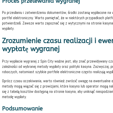
Proces przelewania wygranej
Po przesłaniu i zatwierdzeniu dokumentów, środki zostaną wypłacone na 
portfel elektroniczny. Warto pamiętać, że w niektórych przypadkach pl
potwierdzeń. Zawsze warto zapoznać się z wytycznymi na stronie kasyna
wypłaty.
Zrozumienie czasu realizacji i ew
wypłatę wygranej
Przy wypłacie wygranej z Spin City ważne jest, aby znać przewidywany czas
zależności od wybranej metody wypłaty oraz polityki kasyna. Zazwyczaj, 
roboczych, natomiast szybkie portfele elektroniczne często realizują wypł
Oprócz czasu oczekiwania, warto również zwrócić uwagę na ewentualne o
metody mogą wiązać się z prowizjami, które kasyno lub operator mogą na
się z tabelą kosztów dostępną na stronie kasyna, aby uniknąć niespodziane
metodę wypłaty.
Podsumowanie