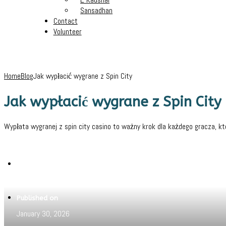
Sansadhan
Contact
Volunteer
Home
Blog
Jak wypłacić wygrane z Spin City
Jak wypłacić wygrane z Spin City
Wypłata wygranej z spin city casino to ważny krok dla każdego gracza, któr
Written by
Pritam
Published on
January 30, 2026