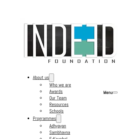
About us
Who we are
Awards
Menu
Our Team
Resources
Schools
Programmes
Adhyayan
Sambhavna
E-Kaushal