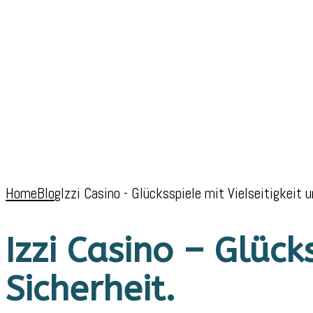
Home
Blog
Izzi Casino - Glücksspiele mit Vielseitigkeit u
Izzi Casino – Glück
Sicherheit.