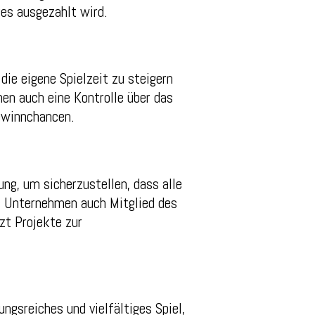
s ausgezahlt wird.
die eigene Spielzeit zu steigern
hen auch eine Kontrolle über das
ewinnchancen.
ng, um sicherzustellen, dass alle
as Unternehmen auch Mitglied des
zt Projekte zur
ungsreiches und vielfältiges Spiel,