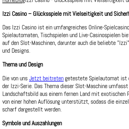
Izzi Casino – Glücksspiele mit Vielseitigkeit und Sicher
Das Izzi Casino ist ein umfangreiches Online-Spielcasino
Spielautomaten, Tischspielen und Live-Casinospielen biet
auf den Slot-Maschinen, darunter auch die beliebte "Izz
und Designs.
Thema und Design
Die von uns
Jetzt beitreten
getestete Spielautomat ist 
der Izzi-Serie. Das Thema dieser Slot-Maschine umfasst 
Landschaftsbild aus einem fernen Land mit exotischen P
von einer hohen Auflösung unterstützt, sodass die einze
scharf dargestellt werden.
Symbole und Auszahlungen