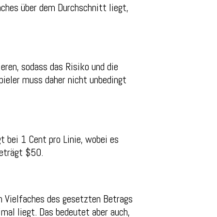
aches über dem Durchschnitt liegt,
sieren, sodass das Risiko und die
pieler muss daher nicht unbedingt
t bei 1 Cent pro Linie, wobei es
eträgt $50.
in Vielfaches des gesetzten Betrags
al liegt. Das bedeutet aber auch,