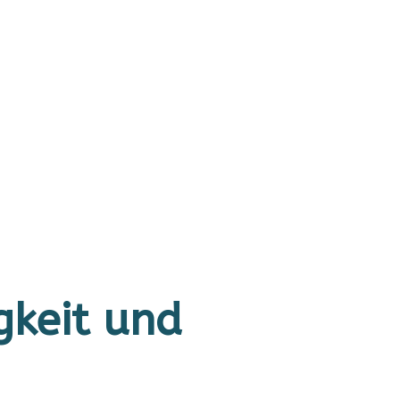
igkeit und