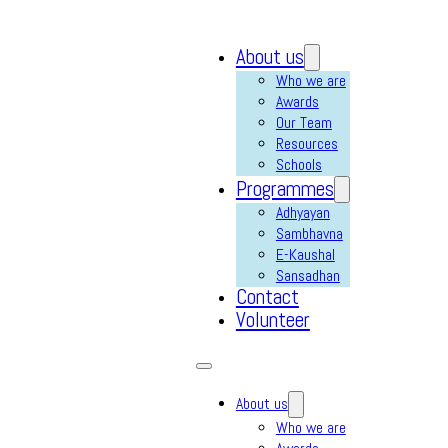
About us
Who we are
Awards
Our Team
Resources
Schools
Programmes
Adhyayan
Sambhavna
E-Kaushal
Sansadhan
Contact
Volunteer
About us
Who we are