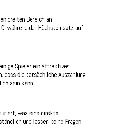
en breiten Bereich an
 €, während der Höchsteinsatz auf
inige Spieler ein attraktives
n, dass die tatsächliche Auszahlung
lich sein kann.
uriert, was eine direkte
rständlich und lassen keine Fragen