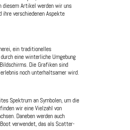
n diesem Artikel werden wir uns
d ihre verschiedenen Aspekte
rei, ein traditionelles
d durch eine winterliche Umgebung
Bildschirms. Die Grafiken sind
lerlebnis noch unterhaltsamer wird.
ites Spektrum an Symbolen, um die
finden wir eine Vielzahl von
Lachsen. Daneben werden auch
Boot verwendet, das als Scatter-