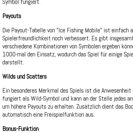
Symbol fungiert.
Payouts
Die Payout-Tabelle von "Ice Fishing Mobile" ist einfach 
Spielerfreundlichkeit noch verbessert. Es gibt insgesamt
verschiedene Kombinationen von Symbolen ergeben könne
1000-mal den Einsatz, wodurch das Spiel für einige Spie
darstellt.
Wilds und Scatters
Ein besonderes Merkmal des Spiels ist die Anwesenheit
fungiert als Wild-Symbol und kann an der Stelle jedes 
um höhere Payouts zu erhalten. Zusätzlich dient das Bo
automatisch eine Freispielfunktion aus.
Bonus-Funktion