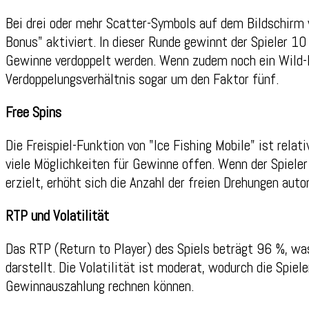
Bei drei oder mehr Scatter-Symbols auf dem Bildschirm 
Bonus" aktiviert. In dieser Runde gewinnt der Spieler 10
Gewinne verdoppelt werden. Wenn zudem noch ein Wild-Bo
Verdoppelungsverhältnis sogar um den Faktor fünf.
Free Spins
Die Freispiel-Funktion von "Ice Fishing Mobile" ist relati
viele Möglichkeiten für Gewinne offen. Wenn der Spiele
erzielt, erhöht sich die Anzahl der freien Drehungen au
RTP und Volatilität
Das RTP (Return to Player) des Spiels beträgt 96 %, was
darstellt. Die Volatilität ist moderat, wodurch die Spiel
Gewinnauszahlung rechnen können.