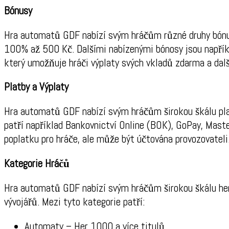
Bónusy
Hra automatů GDF nabízí svým hráčům různé druhy bónus
100% až 500 Kč. Dalšími nabízenými bónosy jsou napříkl
který umožňuje hráči výplaty svých vkladů zdarma a dalš
Platby a Výplaty
Hra automatů GDF nabízí svým hráčům širokou škálu pl
patří například Bankovnictví Online (BOK), GoPay, Maste
poplatku pro hráče, ale může být účtována provozovateli
Kategorie Hráčů
Hra automatů GDF nabízí svým hráčům širokou škálu he
vývojářů. Mezi tyto kategorie patří:
Automaty – Her 1000 a více titulů.