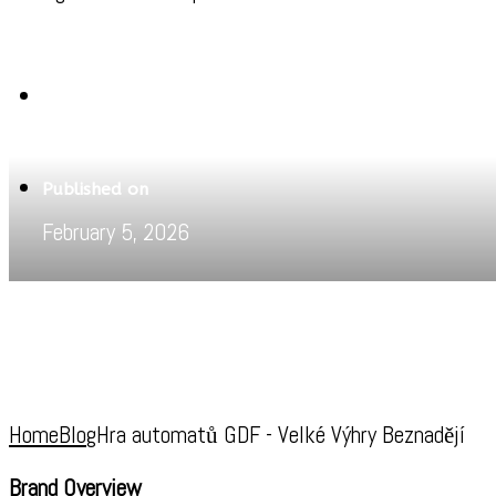
Written by
Pritam
Published on
February 5, 2026
Home
Blog
Hra automatů GDF - Velké Výhry Beznadějí
Brand Overview