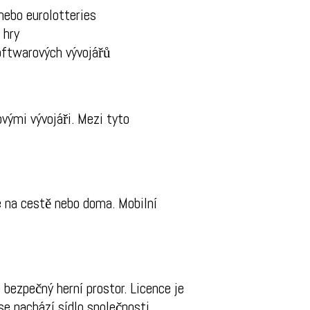
 nebo eurolotteries
 hry
oftwarových vývojářů
ými vývojáři. Mezi tyto
 na cestě nebo doma. Mobilní
bezpečný herní prostor. Licence je
se nachází sídlo společnosti.