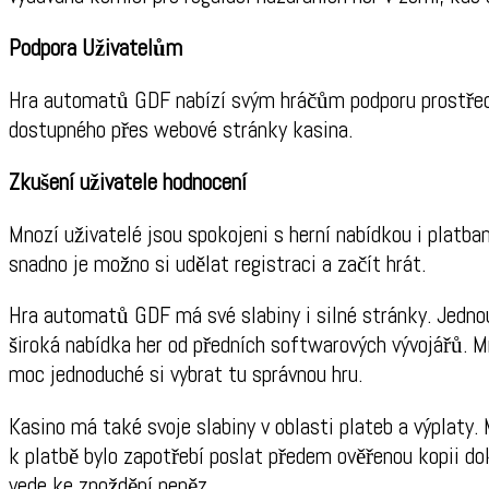
Podpora Uživatelům
Hra automatů GDF nabízí svým hráčům podporu prostřed
dostupného přes webové stránky kasina.
Zkušení uživatele hodnocení
Mnozí uživatelé jsou spokojeni s herní nabídkou i platbami
snadno je možno si udělat registraci a začít hrát.
Hra automatů GDF má své slabiny i silné stránky. Jednou
široká nabídka her od předních softwarových vývojářů. M
moc jednoduché si vybrat tu správnou hru.
Kasino má také svoje slabiny v oblasti plateb a výplaty. 
k platbě bylo zapotřebí poslat předem ověřenou kopii do
vede ke zpoždění peněz.