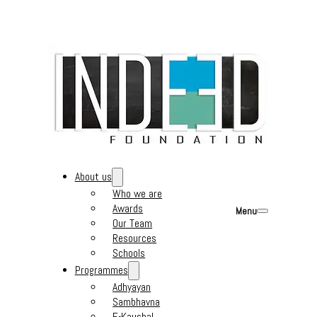
About us
Who we are
Awards
Menu
Our Team
Resources
Schools
Programmes
Adhyayan
Sambhavna
E-Kaushal