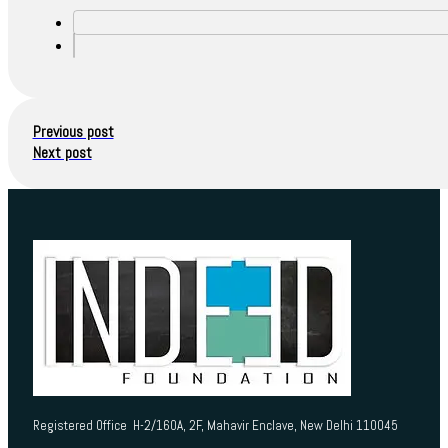
Previous post
Next post
Registered Office H-2/160A, 2F, Mahavir Enclave, New Delhi 110045