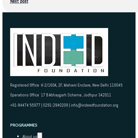
Next post
Registered Office H-2/160A, 2F, Mahavir Enclave, New Delhi 110045
Operations Office 17 B Abhaygarh Scheme, Jodhpur 342011
+91-84474 55977 | 0291-2940209 | info@indeedfoundation.org
PROGRAMMES
About us