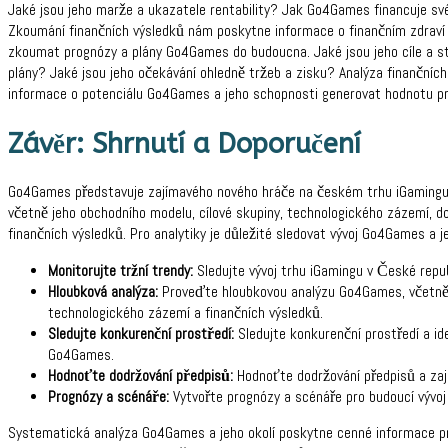
Jaké jsou jeho marže a ukazatele rentability? Jak Go4Games financuje sv
Zkoumání finančních výsledků nám poskytne informace o finančním zdraví 
zkoumat prognózy a plány Go4Games do budoucna. Jaké jsou jeho cíle a str
plány? Jaké jsou jeho očekávání ohledně tržeb a zisku? Analýza finanční
informace o potenciálu Go4Games a jeho schopnosti generovat hodnotu pr
Závěr: Shrnutí a Doporučení
Go4Games představuje zajímavého nového hráče na českém trhu iGamingu.
včetně jeho obchodního modelu, cílové skupiny, technologického zázemí, d
finančních výsledků. Pro analytiky je důležité sledovat vývoj Go4Games a j
Monitorujte tržní trendy:
Sledujte vývoj trhu iGamingu v České republi
Hloubková analýza:
Proveďte hloubkovou analýzu Go4Games, včetně j
technologického zázemí a finančních výsledků.
Sledujte konkurenční prostředí:
Sledujte konkurenční prostředí a ide
Go4Games.
Hodnoťte dodržování předpisů:
Hodnoťte dodržování předpisů a zaj
Prognózy a scénáře:
Vytvořte prognózy a scénáře pro budoucí vývoj
Systematická analýza Go4Games a jeho okolí poskytne cenné informace pro