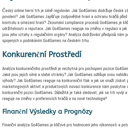
Český online herní trh je silně regulován. Jak Go4Games dodržuje české z
povolení? Jak Go4Games zajišťuje zodpovědné hraní a ochranu hráčů před z
kontrolu a omezení hraní? Zkoumání compliance procesů Go4Games je klíč
udržitelnosti a reputace. Jak Go4Games reaguje na změny v regulaci a j
jsou jeho vztahy s regulačními orgány? Analýza dodržování předpisů nám po
spojených s podnikáním Go4Games na českém trhu.
Konkurenční Prostředí
Analýza konkurenčního prostředí je nezbytná pro pochopení pozice Go4Game
Jaké jsou jejich silné a slabé stránky? Jak Go4Games odlišuje svou nabíd
výhody? Jak Go4Games reaguje na konkurenční tlak a jak se snaží získat p
marketingových aktivit a produktových inovací konkurence nám poskytne 
konkurenční pozici Go4Games. Důležité je také sledovat, jak se trh vyvíjí 
reaguje na změny v preferencích hráčů a na nové technologie?
Finanční Výsledky a Prognózy
Finanční analýza Go4Games je klíčová pro hodnocení jeho výkonnosti a pote