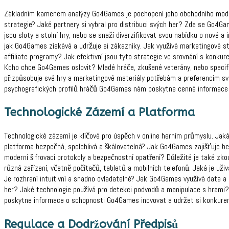
Základním kamenem analýzy Go4Games je pochopení jeho obchodního modelu
strategie? Jaké partnery si vybral pro distribuci svých her? Zda se Go4Ga
jsou sloty a stolní hry, nebo se snaží diverzifikovat svou nabídku o nové a
jak Go4Games získává a udržuje si zákazníky. Jak využívá marketingové st
affiliate programy? Jak efektivní jsou tyto strategie ve srovnání s konkure
Koho chce Go4Games oslovit? Mladé hráče, zkušené veterány, nebo spec
přizpůsobuje své hry a marketingové materiály potřebám a preferencím s
psychografických profilů hráčů Go4Games nám poskytne cenné informace o
Technologické Zázemí a Platforma
Technologické zázemí je klíčové pro úspěch v online herním průmyslu. Ja
platforma bezpečná, spolehlivá a škálovatelná? Jak Go4Games zajišťuje 
moderní šifrovací protokoly a bezpečnostní opatření? Důležité je také zk
různá zařízení, včetně počítačů, tabletů a mobilních telefonů. Jaká je už
Je rozhraní intuitivní a snadno ovladatelné? Jak Go4Games využívá data a 
her? Jaké technologie používá pro detekci podvodů a manipulace s hrami
poskytne informace o schopnosti Go4Games inovovat a udržet si konkuren
Regulace a Dodržování Předpisů