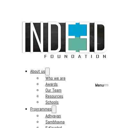
About us
Who we are
Awards
Menu
Our Team
Resources
Schools
Programmes
Adhyayan
Sambhavna
E-Kaushal