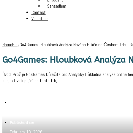
Sansadhan
Contact
Volunteer
Home
Blog
Go4Games: Hloubková Analýza Nového Hráče na Českém Trhu iG
Go4Games: Hloubková Analýza N
Úvod: Proč je Go4Games Důležité pro Analytiky Důkladná analýza online her
subjekt vstupující na tento trh,…
Written by
Pritam
Published on
February 13, 2026