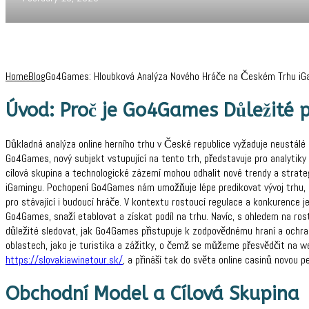
Home
Blog
Go4Games: Hloubková Analýza Nového Hráče na Českém Trhu iG
Úvod: Proč je Go4Games Důležité p
Důkladná analýza online herního trhu v České republice vyžaduje neustálé s
Go4Games, nový subjekt vstupující na tento trh, představuje pro analytik
cílová skupina a technologické zázemí mohou odhalit nové trendy a strate
iGamingu. Pochopení Go4Games nám umožňuje lépe predikovat vývoj trhu, ide
pro stávající i budoucí hráče. V kontextu rostoucí regulace a konkurence je 
Go4Games, snaží etablovat a získat podíl na trhu. Navíc, s ohledem na rost
důležité sledovat, jak Go4Games přistupuje k zodpovědnému hraní a ochra
oblastech, jako je turistika a zážitky, o čemž se můžeme přesvědčit na w
https://slovakiawinetour.sk/
, a přináší tak do světa online casinů novou p
Obchodní Model a Cílová Skupina