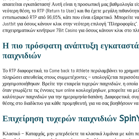
απαιτείται εγκατάσταση! Αυτή είναι η προσωπική μας βαθμολογία sl
νεότερη θέση, το RTP (Return to User) και θα έχετε μεγάλη πιθανότη
εντυπωσιακό RTP από 96,65%, κάτι που είναι εξαιρετικό. Μπορείτε 
Justbit για όσους κάνουν κλικ στην νεότερη επιλογή "Πληροφορίες"
επιχειρηματικών κινήτρων 7Bit Casino για όσους κάνουν κλικ στο π
Η πιο πρόσφατη ανάπτυξη εγκαταστ
παιχνιδιών
Το RTP διαφορετικά, το Come back to Athlete περιλαμβάνει το χρημα
πληρώσει απευθείας στους συμμετέχοντες – υπολογίζεται περισσότ
χρησιμοποιήθηκαν. Βρείτε την εταιρεία τυχερών παιχνιδιών, η οποία 
όταν γνωρίζετε τις έννοιες των online κουλοχέρηδων, μπορείτε να με
καλύτερων παιχνιδιών για την ημερομηνία-δαπάνη. Διαφορετικά, συγ
θέσης στο διαδίκτυο για κάθε προμηθευτή, για να σας βοηθήσουν να
Επιχείρηση τυχερών παιχνιδιών Spin
Κλασικό – Καταρχάς, μην μπερδεύετε τα κλασικά λιμάνια με κάτι π