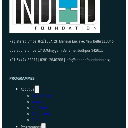
Registered Office H-2/160A, 2F, Mahavir Enclave, New Delhi 110045
Operations Office 17 B Abhaygarh Scheme, Jodhpur 342011
+91-84474 55977 | 0291-2940209 | info@indeedfoundation.org
PROGRAMMES
About us
Who we are
Awards
Our Team
Resources
Schools
Programmes