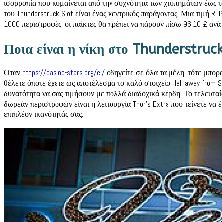
ισορροπία που κυμαίνεται από την συχνότητα των χτυπημάτων έως τα
του Thunderstruck Slot είναι ένας κεντρικός παράγοντας. Μια τιμή RT
1000 περιστροφές, οι παίκτες θα πρέπει να πάρουν πίσω 96,10 £ ανά
Ποια είναι η νίκη στο Thunderstruc
Όταν
https://casino-stars.org/el/
οδηγείτε σε όλα τα μέλη, τότε μπορε
θέλετε όποτε έχετε ως αποτέλεσμα το καλό στοιχείο Hall away from Sp
δυνατότητα να σας τιμήσουν με πολλά διαδοχικά κέρδη. Το τελευταίο
δωρεάν περιστροφών είναι η λειτουργία Thor's Extra που τείνετε να 
επιπλέον ικανότητάς σας.