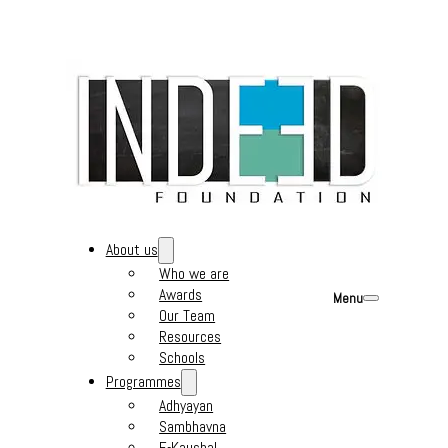
About us
Who we are
Awards
Menu
Our Team
Resources
Schools
Programmes
Adhyayan
Sambhavna
E-Kaushal