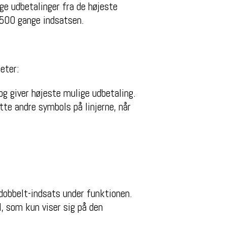
ge udbetalinger fra de højeste
.500 gange indsatsen.
eter:
g giver højeste mulige udbetaling.
te andre symbols på linjerne, når
 dobbelt-indsats under funktionen.
, som kun viser sig på den