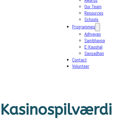
Awards
Our Team
Resources
Schools
Programmes
Adhyayan
Sambhavna
E-Kaushal
Sansadhan
Contact
Volunteer
 Kasinospilværdi