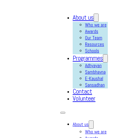
About us
Who we are
Awards
Our Team
Resources
Schools
Programmes
Adhyayan
Sambhavna
E-Kaushal
Sansadhan
Contact
Volunteer
About us
Who we are