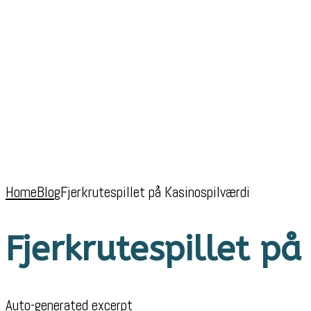
Home
Blog
Fjerkrutespillet på Kasinospilværdi
Fjerkrutespillet på
Auto-generated excerpt