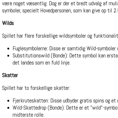
være noget væsentlig. Dog er der et bredt udvalg af muli
symboler, specielt Hovedpersonen, som kan give op til 2
Wilds
Spillet har flere forskellige wildsymboler og funktionalit
Fuglesymbolerne: Disse er samtidig Wild-symboler o
Substitutionswild (Bonde): Dette symbol kan erstat
det landes som en fuld linje.
Skatter
Spillet har to forskellige skatter:
Fjerkruteskatten: Disse udbyder gratis spins og et
Wild-Skattedrop (Bonde): Dette er et "wild"-symbol
midterste rolle.