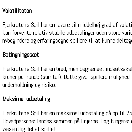
Volatiliteten
Fjerkruten’s Spil har en lavere til middelhøj grad af volat
kan forvente relativ stabile udbetalinger uden store vari
nybegindere og erfaringsegne spillere til at kunne deltage
Betingningssæt
Fjerkruten’s Spil har en bred, men begrænset indsatsska
kroner per runde (samtal). Dette giver spillere mulighe
underholdning og risiko.
Maksimal udbetaling
Fjerkruten’s Spil har en maksimal udbetaling på op til 2
Hovedpersoner landes sammen på linjerne. Dog fungerer
væsentlig del af spillet.