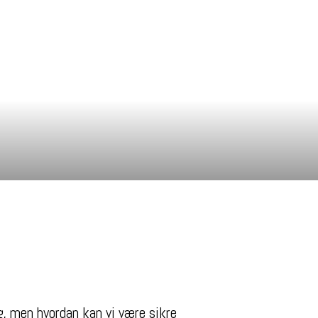
g, men hvordan kan vi være sikre