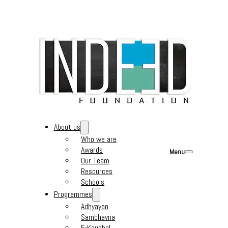
About us
Who we are
Awards
Menu
Our Team
Resources
Schools
Programmes
Adhyayan
Sambhavna
E-Kaushal