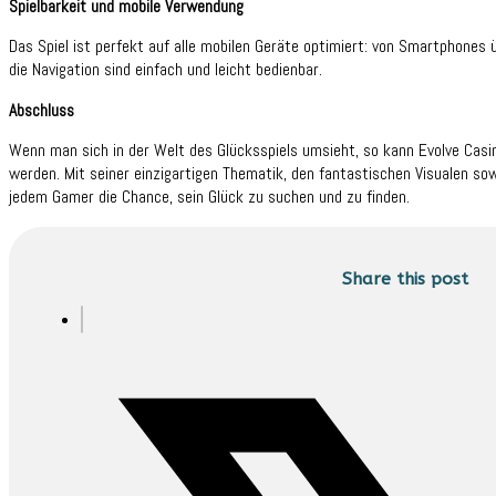
Spielbarkeit und mobile Verwendung
Das Spiel ist perfekt auf alle mobilen Geräte optimiert: von Smartphones 
die Navigation sind einfach und leicht bedienbar.
Abschluss
Wenn man sich in der Welt des Glücksspiels umsieht, so kann Evolve Cas
werden. Mit seiner einzigartigen Thematik, den fantastischen Visualen s
jedem Gamer die Chance, sein Glück zu suchen und zu finden.
Share this post