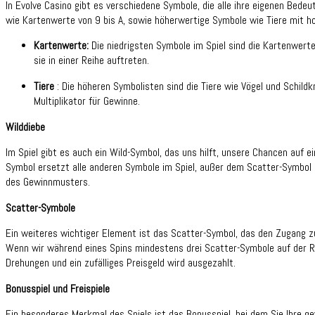
In Evolve Casino gibt es verschiedene Symbole, die alle ihre eigenen Bede
wie Kartenwerte von 9 bis A, sowie höherwertige Symbole wie Tiere mit ho
Kartenwerte:
Die niedrigsten Symbole im Spiel sind die Kartenwert
sie in einer Reihe auftreten.
Tiere
: Die höheren Symbolisten sind die Tiere wie Vögel und Schildk
Multiplikator für Gewinne.
Wilddiebe
Im Spiel gibt es auch ein Wild-Symbol, das uns hilft, unsere Chancen auf 
Symbol ersetzt alle anderen Symbole im Spiel, außer dem Scatter-Symbol 
des Gewinnmusters.
Scatter-Symbole
Ein weiteres wichtiger Element ist das Scatter-Symbol, das den Zugang 
Wenn wir während eines Spins mindestens drei Scatter-Symbole auf der Roll
Drehungen und ein zufälliges Preisgeld wird ausgezahlt.
Bonusspiel und Freispiele
Ein besonderes Merkmal des Spiels ist das Bonusspiel, bei dem Sie Ihre g