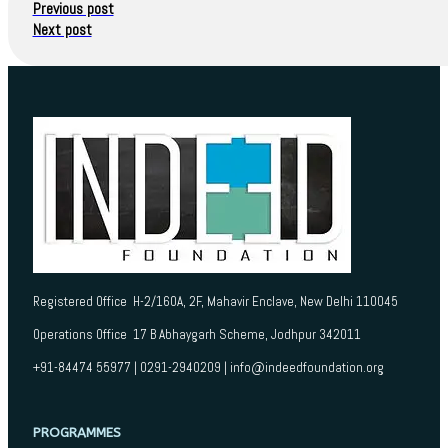
Previous post
Next post
Registered Office H-2/160A, 2F, Mahavir Enclave, New Delhi 110045
Operations Office 17 B Abhaygarh Scheme, Jodhpur 342011
+91-84474 55977 | 0291-2940209 | info@indeedfoundation.org
PROGRAMMES