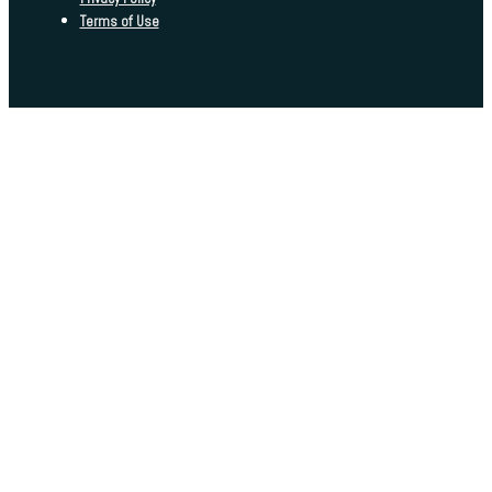
Terms of Use