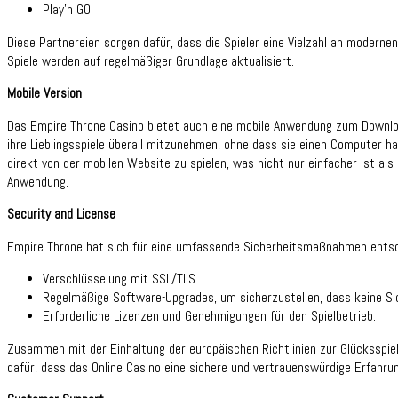
Play’n GO
Diese Partnereien sorgen dafür, dass die Spieler eine Vielzahl an modernen
Spiele werden auf regelmäßiger Grundlage aktualisiert.
Mobile Version
Das Empire Throne Casino bietet auch eine mobile Anwendung zum Download
ihre Lieblingsspiele überall mitzunehmen, ohne dass sie einen Computer h
direkt von der mobilen Website zu spielen, was nicht nur einfacher ist als
Anwendung.
Security and License
Empire Throne hat sich für eine umfassende Sicherheitsmaßnahmen entsc
Verschlüsselung mit SSL/TLS
Regelmäßige Software-Upgrades, um sicherzustellen, dass keine Si
Erforderliche Lizenzen und Genehmigungen für den Spielbetrieb.
Zusammen mit der Einhaltung der europäischen Richtlinien zur Glücksspi
dafür, dass das Online Casino eine sichere und vertrauenswürdige Erfahrun