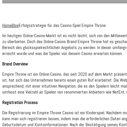
Home
Blog
Erfolgsstrategie für das Casino-Spiel Empire Throne
Im heutigen Online-Casino-Markt ist es nicht leicht, sich von den Mitbewe
zu überbieten. Doch das Online-Casino Brand Empire Throne hat es geschaf
Bereich des glücksspielrechtlichen Angebots zu werden. In dieser umfangre
erreicht wurde und was die Spieler von diesem Casino erwarten können.
Brand Overview
Empire Throne ist ein Online-Casino, das seit 2020 auf dem Markt präsent
ist, hat sich das Unternehmen bereits einen guten Ruf erarbeitet. Die We
ansprechend, mit einer intuitiven Navigation, die es den Spielern leicht m
umfasst eine Vielzahl an Spielen von renommierten Anbietern wie NetEnt, 
Registration Process
Die Registrierung im Empire Throne Casino ist ein Kinderspiel. Nachdem m
kann man sich registrieren lassen, indem man die erforderlichen Daten 
Geburtsdatum und Kontoinformationen. Nach der Bestätigung seines Konto