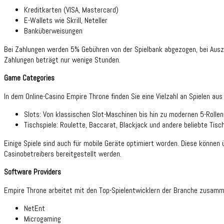
Kreditkarten (VISA, Mastercard)
E-Wallets wie Skrill, Neteller
Banküberweisungen
Bei Zahlungen werden 5% Gebühren von der Spielbank abgezogen, bei Ausz
Zahlungen beträgt nur wenige Stunden.
Game Categories
In dem Online-Casino Empire Throne finden Sie eine Vielzahl an Spielen au
Slots: Von klassischen Slot-Maschinen bis hin zu modernen 5-Rolle
Tischspiele: Roulette, Baccarat, Blackjack und andere beliebte Tisch
Einige Spiele sind auch für mobile Geräte optimiert worden. Diese können 
Casinobetreibers bereitgestellt werden.
Software Providers
Empire Throne arbeitet mit den Top-Spielentwicklern der Branche zusamme
NetEnt
Microgaming