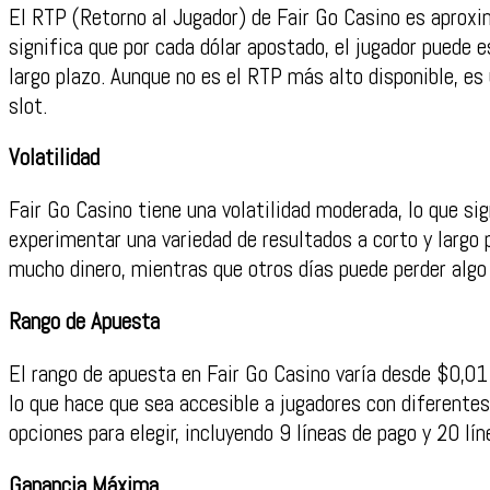
El RTP (Retorno al Jugador) de Fair Go Casino es aprox
significa que por cada dólar apostado, el jugador puede e
largo plazo. Aunque no es el RTP más alto disponible, es
slot.
Volatilidad
Fair Go Casino tiene una volatilidad moderada, lo que si
experimentar una variedad de resultados a corto y largo 
mucho dinero, mientras que otros días puede perder algo
Rango de Apuesta
El rango de apuesta en Fair Go Casino varía desde $0,01
lo que hace que sea accesible a jugadores con diferente
opciones para elegir, incluyendo 9 líneas de pago y 20 lín
Ganancia Máxima