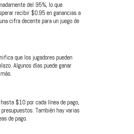
imadamente del 95%, lo que
sperar recibir $0.95 en ganancias a
 una cifra decente para un juego de
gnifica que los jugadores pueden
plazo. Algunos días puede ganar
 más.
 hasta $10 por cada línea de pago,
s presupuestos. También hay varias
eas de pago.