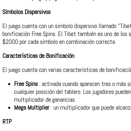
Símbolos Dispersivos
El juego cuenta con un simbolo dispersivo llamado "Tibet
bonificación Free Spins. El Tibet también es uno de los
$2000 por cada símbolo en combinación correcta.
Características de Bonificación
El juego cuenta con varias características de bonificació
Free Spins
: activada cuando aparecen tres o más s
cualquier posición del tablero. Los jugadores pueden
multiplicador de ganancias.
Mega Multiplier
: un multiplicador que puede alcanz
RTP