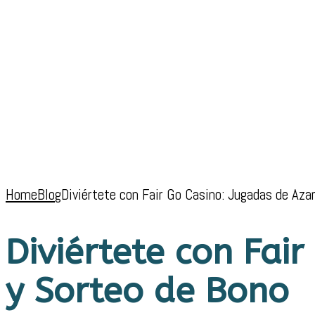
Home
Blog
Diviértete con Fair Go Casino: Jugadas de Aza
Diviértete con Fai
y Sorteo de Bono