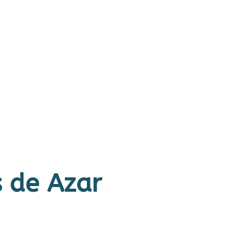
s de Azar