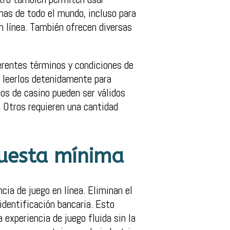
nas de todo el mundo, incluso para
n línea. También ofrecen diversas
ferentes términos y condiciones de
o leerlos detenidamente para
os de casino pueden ser válidos
. Otros requieren una cantidad
puesta mínima
ncia de juego en línea. Eliminan el
identificación bancaria. Esto
 experiencia de juego fluida sin la