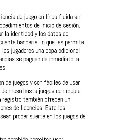
encia de juego en línea fluida sin
ocedimientos de inicio de sesión.
r la identidad y los datos de
cuenta bancaria, lo que les permite
a los jugadores una capa adicional
nancias se paguen de inmediato, a
es.
n de juegos y son fáciles de usar.
 de mesa hasta juegos con crupier
n registro también ofrecen un
ones de licencias. Esto los
esean probar suerte en los juegos de
stro también permiten usar