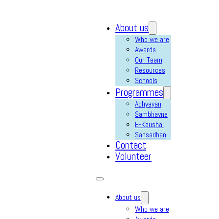
About us
Who we are
Awards
Our Team
Resources
Schools
Programmes
Adhyayan
Sambhavna
E-Kaushal
Sansadhan
Contact
Volunteer
About us
Who we are