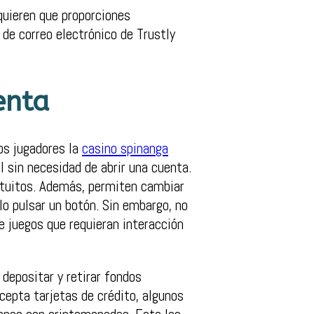
quieren que proporciones
n de correo electrónico de Trustly
enta
los jugadores la
casino spinanga
l sin necesidad de abrir una cuenta.
ratuitos. Además, permiten cambiar
lo pulsar un botón. Sin embargo, no
de juegos que requieran interacción
depositar y retirar fondos
cepta tarjetas de crédito, algunos