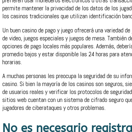
prefieren usar monederos electrónicos u otras transacc
permite mantener la privacidad de los datos de los juga
los casinos tradicionales que utilizan identificación banc
Un buen casino de pago y juego ofrecerá una variedad de
de video, juegos especiales y juegos de mesa. También d
opciones de pago locales más populares. Además, deberí
promedio bajos y estar disponible las 24 horas para aten
horarias.
A muchas personas les preocupa la seguridad de su infor
casino. Si bien la mayoría de los casinos son seguros, s
de usuarios reales y verificar los protocolos de seguri
sitios web cuentan con un sistema de cifrado seguro que
jugadores de ciberataques y otros problemas.
No es necesario registr