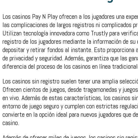
Los casinos Pay N Play ofrecen a los jugadores una experi
las complicaciones de largos registros ni complicados pr
Utilizan tecnología innovadora como Trustly para verifica
registro de los jugadores mediante la información de su 
depositar y retirar fondos al instante. Esto proporciona 
de privacidad y seguridad. Además, garantiza que las ga
diferencia del proceso de los casinos en línea tradicional
Los casinos sin registro suelen tener una amplia selecció
Ofrecen cientos de juegos, desde tragamonedas y juegos
en vivo. Además de estas características, los casinos si
entorno de juego seguro y cumplen con estrictas regulaci
convierte en la opción ideal para nuevos jugadores que d
casino.
Además de ofrecer miles de juegos, los casinos sin regi