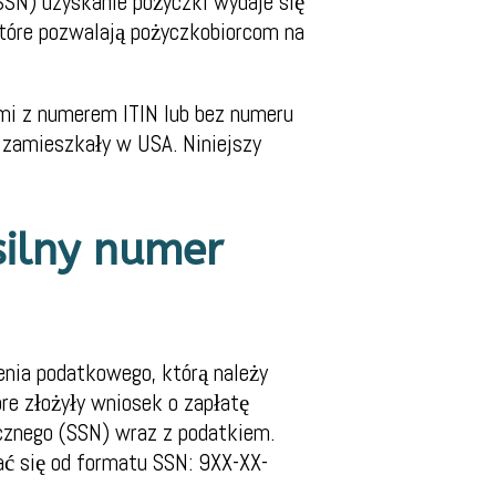
SSN) uzyskanie pożyczki wydaje się
które pozwalają pożyczkobiorcom na
mi z numerem ITIN lub bez numeru
no zamieszkały w USA.
Niniejszy
silny numer
enia podatkowego, którą należy
re złożyły wniosek o zapłatę
cznego (SSN) wraz z podatkiem.
ać się od formatu SSN: 9XX-XX-