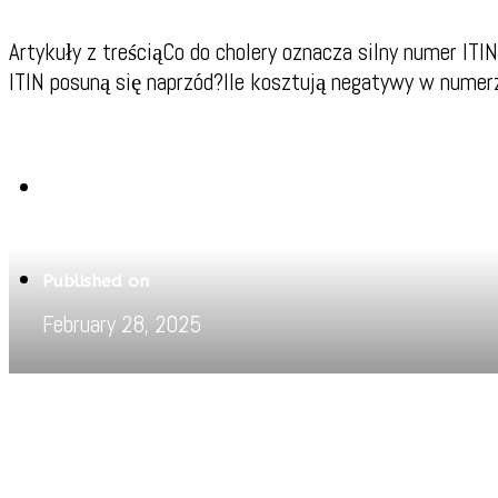
Artykuły z treściąCo do cholery oznacza silny numer I
ITIN posuną się naprzód?Ile kosztują negatywy w numer
Written by
Pritam
Published on
February 28, 2025