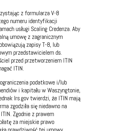
zystając z formularza V-8
ego numeru identyfikacji
ramach usługi Scaling Credenza. Aby
nalną umowę z zagranicznym
bowiązują zapisy T-8, lub
owym przedstawicielem ds.
ściel przed przetworzeniem ITIN
magać ITIN.
ograniczenia podatkowe i/lub
endiów i kapitału w Waszyngtonie,
dnak Irs.gov twierdzi, że ITIN mają
irma zgodziła się niedawno na
TIN. Zgodnie z prawem
opłatę za miejskie prawo
waża prawdziwość tej umowy.