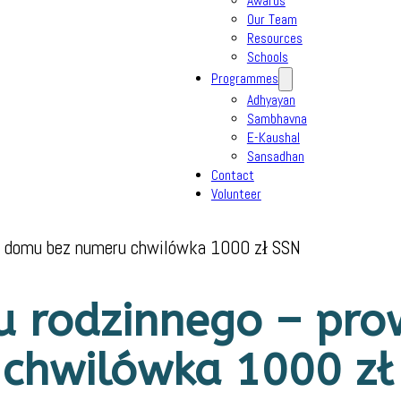
Awards
Our Team
Resources
Schools
Programmes
Adhyayan
Sambhavna
E-Kaushal
Sansadhan
Contact
Volunteer
ie domu bez numeru chwilówka 1000 zł SSN
u rodzinnego – pr
chwilówka 1000 zł