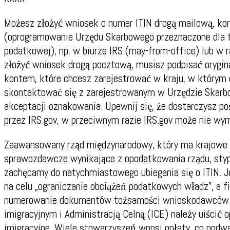
Możesz złożyć wniosek o numer ITIN drogą mailową, kor
(oprogramowanie Urzędu Skarbowego przeznaczone dla t
podatkowej), np. w biurze IRS (may-from-office) lub w 
złożyć wniosek drogą pocztową, musisz podpisać orygi
kontem, które chcesz zarejestrować w kraju, w którym o
skontaktować się z zarejestrowanym w Urzędzie Skarb
akceptacji oznakowania. Upewnij się, że dostarczysz po
przez IRS.gov, w przeciwnym razie IRS.gov może nie wy
Zaawansowany rząd międzynarodowy, który ma krajowe 
sprawozdawcze wynikające z opodatkowania rządu, styp
zachęcamy do natychmiastowego ubiegania się o ITIN. Je
na celu „ograniczanie obciążeń podatkowych władz”, a f
numerowanie dokumentów tożsamości wnioskodawców I
imigracyjnym i Administracją Celną (ICE) należy uiścić 
imigracyjne. Wiele stowarzyszeń wnosi opłaty, co pod