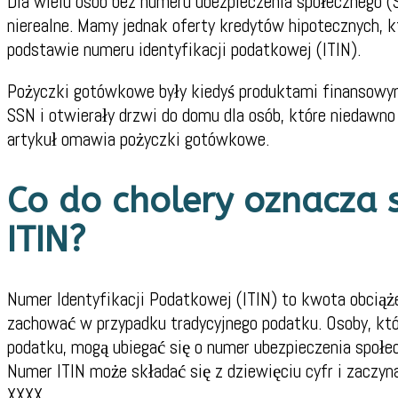
Dla wielu osób bez numeru ubezpieczenia społecznego (
nierealne. Mamy jednak oferty kredytów hipotecznych, 
podstawie numeru identyfikacji podatkowej (ITIN).
Pożyczki gotówkowe były kiedyś produktami finansowy
SSN i ​​otwierały drzwi do domu dla osób, które niedaw
artykuł omawia pożyczki gotówkowe.
Co do cholery oznacza 
ITIN?
Numer Identyfikacji Podatkowej (ITIN) to kwota obciąż
zachować w przypadku tradycyjnego podatku. Osoby, któ
podatku, mogą ubiegać się o numer ubezpieczenia społe
Numer ITIN może składać się z dziewięciu cyfr i zaczyn
XXXX.