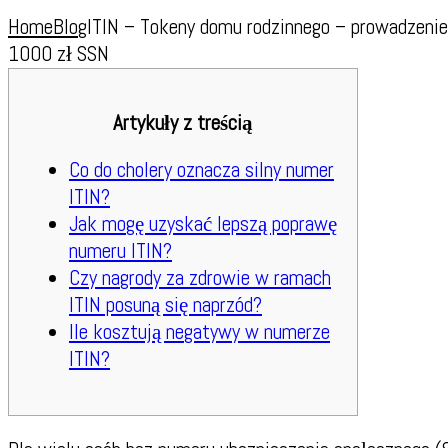
Home
Blog
ITIN – Tokeny domu rodzinnego – prowadzeni
1000 zł SSN
Artykuły z treścią
Co do cholery oznacza silny numer
ITIN?
Jak mogę uzyskać lepszą poprawę
numeru ITIN?
Czy nagrody za zdrowie w ramach
ITIN posuną się naprzód?
Ile kosztują negatywy w numerze
ITIN?