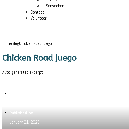
Sansadhan
Contact
Volunteer
Home
Blog
Chicken Road juego
Chicken Road juego
Auto-generated excerpt
Written by
Pritam
Published on
January 21, 2026