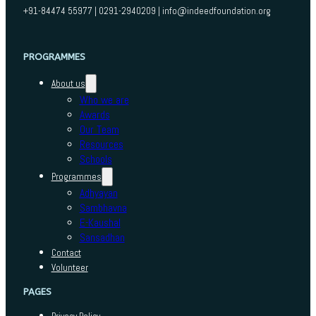
+91-84474 55977 | 0291-2940209 | info@indeedfoundation.org
PROGRAMMES
About us
Who we are
Awards
Our Team
Resources
Schools
Programmes
Adhyayan
Sambhavna
E-Kaushal
Sansadhan
Contact
Volunteer
PAGES