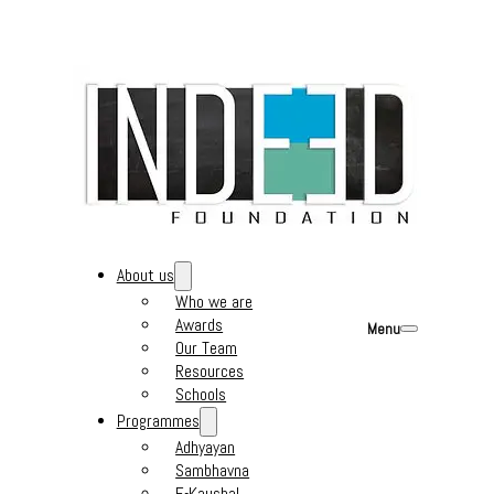
About us
Who we are
Awards
Menu
Our Team
Resources
Schools
Programmes
Adhyayan
Sambhavna
E-Kaushal