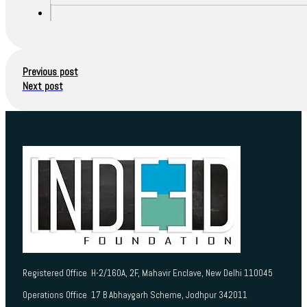
Previous post
Next post
Registered Office H-2/160A, 2F, Mahavir Enclave, New Delhi 110045
Operations Office 17 B Abhaygarh Scheme, Jodhpur 342011