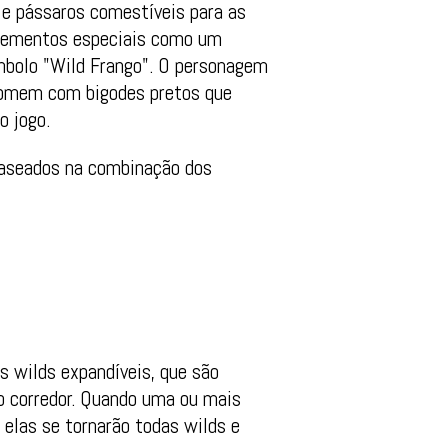
s e pássaros comestíveis para as
elementos especiais como um
mbolo "Wild Frango". O personagem
homem com bigodes pretos que
o jogo.
baseados na combinação dos
s wilds expandíveis, que são
o corredor. Quando uma ou mais
elas se tornarão todas wilds e