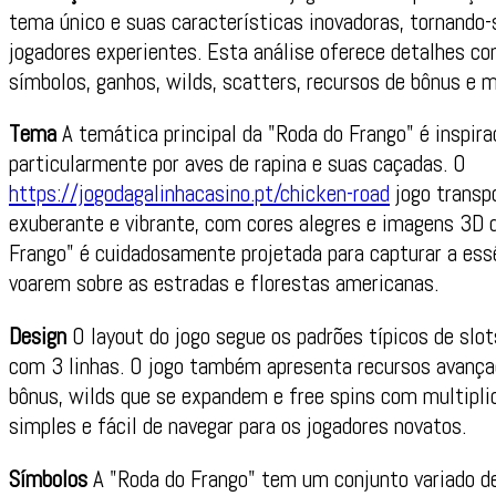
tema único e suas características inovadoras, tornando-
jogadores experientes. Esta análise oferece detalhes co
símbolos, ganhos, wilds, scatters, recursos de bônus e 
Tema
A temática principal da "Roda do Frango" é inspir
particularmente por aves de rapina e suas caçadas. O
https://jogodagalinhacasino.pt/chicken-road
jogo transpo
exuberante e vibrante, com cores alegres e imagens 3D d
Frango" é cuidadosamente projetada para capturar a ess
voarem sobre as estradas e florestas americanas.
Design
O layout do jogo segue os padrões típicos de slo
com 3 linhas. O jogo também apresenta recursos avança
bônus, wilds que se expandem e free spins com multipliq
simples e fácil de navegar para os jogadores novatos.
Símbolos
A "Roda do Frango" tem um conjunto variado d