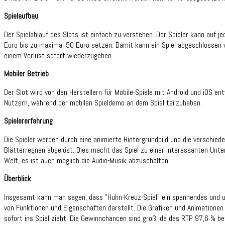
Spielaufbau
Der Spielablauf des Slots ist einfach zu verstehen. Der Spieler kann auf
Euro bis zu maximal 50 Euro setzen. Damit kann ein Spiel abgeschlossen w
einem Verlust sofort wiederzugehen.
Mobiler Betrieb
Der Slot wird von den Herstellern für Mobile-Spiele mit Android und iOS e
Nutzern, während der mobilen Spieldemo an dem Spiel teilzuhaben.
Spielererfahrung
Die Spieler werden durch eine animierte Hintergrundbild und die verschie
Blätterregnen abgelöst. Dies macht das Spiel zu einer interessanten Unter
Welt, es ist auch möglich die Audio-Musik abzuschalten.
Überblick
Insgesamt kann man sagen, dass "Huhn-Kreuz-Spiel" ein spannendes und u
von Funktionen und Eigenschaften darstellt. Die Grafiken und Animationen 
sofort ins Spiel zieht. Die Gewinnchancen sind groß, da das RTP 97,6 % bet