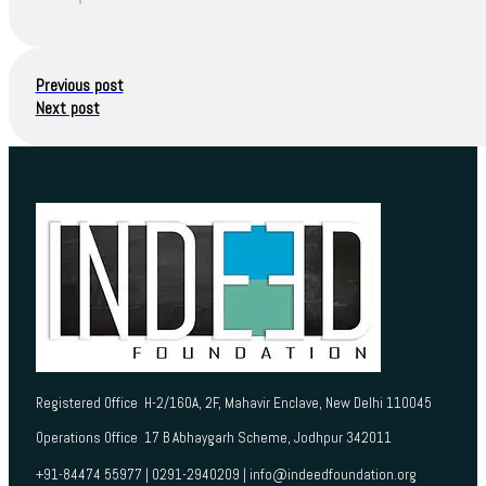
Previous post
Next post
Registered Office H-2/160A, 2F, Mahavir Enclave, New Delhi 110045
Operations Office 17 B Abhaygarh Scheme, Jodhpur 342011
+91-84474 55977 | 0291-2940209 | info@indeedfoundation.org