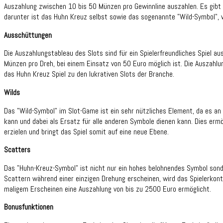
Auszahlung zwischen 10 bis 50 Münzen pro Gewinnline auszahlen. Es gibt
darunter ist das Huhn Kreuz selbst sowie das sogenannte "Wild-Symbol", w
Ausschüttungen
Die Auszahlungstableau des Slots sind für ein Spielerfreundliches Spiel 
Münzen pro Dreh, bei einem Einsatz von 50 Euro möglich ist. Die Auszahlu
das Huhn Kreuz Spiel zu den lukrativen Slots der Branche.
Wilds
Das "Wild-Symbol" im Slot-Game ist ein sehr nützliches Element, da es an 
kann und dabei als Ersatz für alle anderen Symbole dienen kann. Dies ermö
erzielen und bringt das Spiel somit auf eine neue Ebene.
Scatters
Das "Huhn-Kreuz-Symbol" ist nicht nur ein hohes belohnendes Symbol son
Scattern während einer einzigen Drehung erscheinen, wird das Spielerkon
maligem Erscheinen eine Auszahlung von bis zu 2500 Euro ermöglicht.
Bonusfunktionen