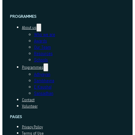
PROGRAMMES
About us
Who we are
Awards
Our Team
Resources
Schools
Programmes
Adhyayan
Sambhavna
E-Kaushal
Sansadhan
Contact
Volunteer
PAGES
Privacy Policy
Terms of Use