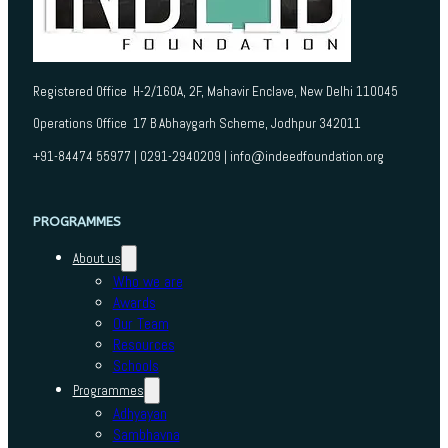
Registered Office H-2/160A, 2F, Mahavir Enclave, New Delhi 110045
Operations Office 17 B Abhaygarh Scheme, Jodhpur 342011
+91-84474 55977 | 0291-2940209 | info@indeedfoundation.org
PROGRAMMES
About us
Who we are
Awards
Our Team
Resources
Schools
Programmes
Adhyayan
Sambhavna