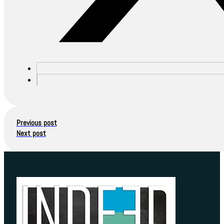
Previous post
Next post