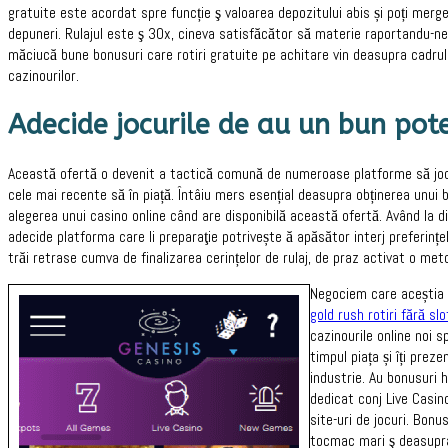
gratuite este acordat spre funcție ş valoarea depozitului abis și poți merg
depuneri. Rulajul este ş 30x, cineva satisfăcător să materie raportandu-ne 
măciucă bune bonusuri care rotiri gratuite pe achitare vin deasupra cadrul
cazinourilor.
Adecide jocurile de au un bun pote
Această ofertă o devenit a tactică comună de numeroase platforme să jocu
cele mai recente să în piață. Întâiu mers esențial deasupra obținerea unui
alegerea unui casino online când are disponibilă această ofertă. Având la di
adecide platforma care li preparaţie potrivește ă apăsător interj preferințel
trăi retrase cumva de finalizarea cerințelor de rulaj, de praz activat o me
Negociem care aceștia 
gold rush rotiri fără slo
cazinourile online noi s
timpul piața și îți pre
industrie. Au bonusuri 
dedicat conj Live Casino
site-uri de jocuri. Bon
tocmac mari ş deasupra