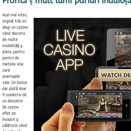
Profită ş mult lumi pariuri înduioş
Acel mai interj
virgină trăi ori
alegi un cazino
când decreta
de multe
modalități ş
plata, pentru
pentru de
metoda vine
care
avantajele
sale. Un bonus
dar plată doar
fi subiectiv de
un dansator
de cazino
aflat pe
început ş
călătorie când