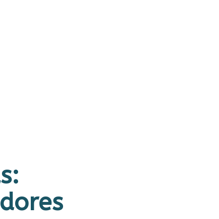
s:
adores