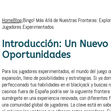
Home
Blog
¡Bingo! Más Allá de Nuestras Fronteras: Explor
Jugadores Experimentados
Introducción: Un Nuev
Oportunidades
Para los jugadores experimentados, el mundo del juego on
expansión, lleno de posibilidades y estrategias. Si ya d
perfeccionado tus habilidades en el blackjack y buscas n
casinos fuera de España podría ser la siguiente frontera 
sumérgete en una experiencia renovada, con diferentes 
una comunidad global de jugadores. La clave está en sab