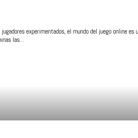
jugadores experimentados, el mundo del juego online es u
ominas las…