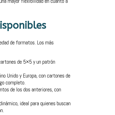
una mayor flexibilidad en cuanto a
isponibles
riedad de formatos. Los más
cartones de 5×5 y un patrón
ino Unido y Europa, con cartones de
ngo completo.
tos de los dos anteriores, con
dinámico, ideal para quienes buscan
n.