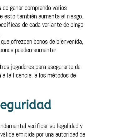
 de ganar comprando varios
ue esto también aumenta el riesgo.
pecíficas de cada variante de bingo
.
que ofrezcan bonos de bienvenida,
s bonos pueden aumentar
tros jugadores para asegurarte de
 a la licencia, a los métodos de
Seguridad
undamental verificar su legalidad y
 válida emitida por una autoridad de