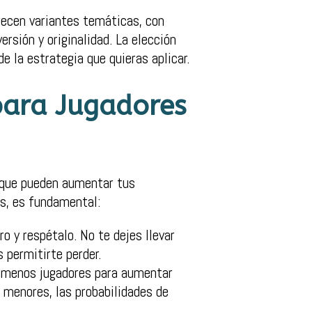
ecen variantes temáticas, con
rsión y originalidad. La elección
e la estrategia que quieras aplicar.
 para Jugadores
s que pueden aumentar tus
os, es fundamental:
o y respétalo. No te dejes llevar
 permitirte perder.
 menos jugadores para aumentar
 menores, las probabilidades de