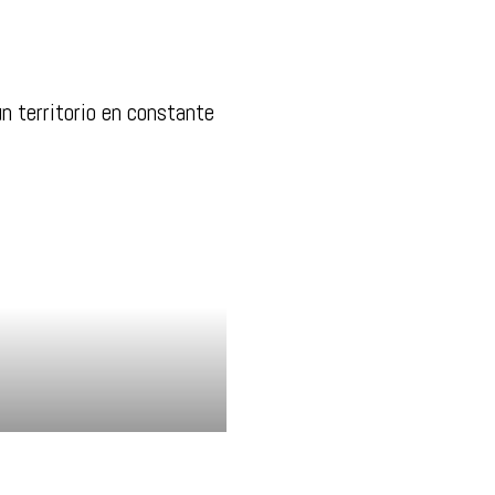
n territorio en constante