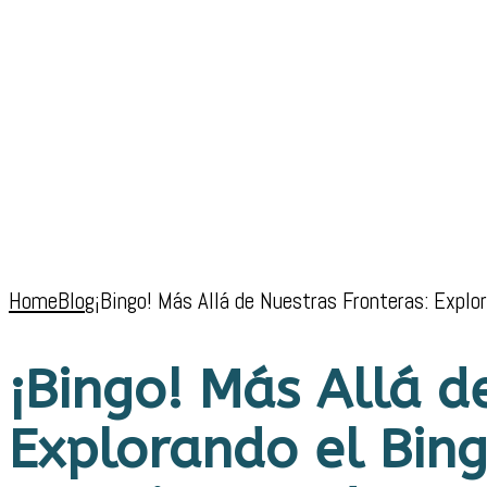
Home
Blog
¡Bingo! Más Allá de Nuestras Fronteras: Explo
¡Bingo! Más Allá d
Explorando el Bin