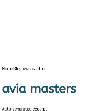
Home
Blog
avia masters
avia masters
Auto-generated excerpt