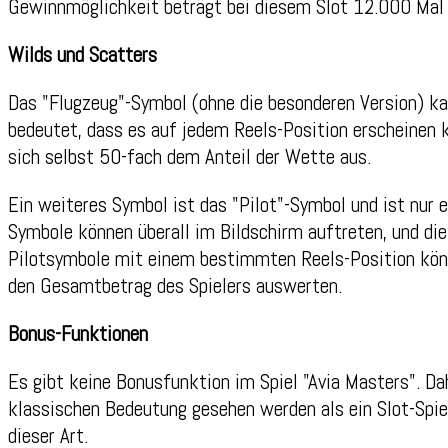
Gewinnmöglichkeit beträgt bei diesem Slot 12.000 Mal 
Wilds und Scatters
Das "Flugzeug"-Symbol (ohne die besonderen Version) ka
bedeutet, dass es auf jedem Reels-Position erscheinen k
sich selbst 50-fach dem Anteil der Wette aus.
Ein weiteres Symbol ist das "Pilot"-Symbol und ist nur 
Symbole können überall im Bildschirm auftreten, und di
Pilotsymbole mit einem bestimmten Reels-Position kön
den Gesamtbetrag des Spielers auswerten.
Bonus-Funktionen
Es gibt keine Bonusfunktion im Spiel "Avia Masters". Dah
klassischen Bedeutung gesehen werden als ein Slot-Spie
dieser Art.