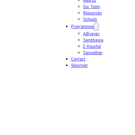
Awards
Our Team
Resources
Schools
Programmes
Adhyayan
Sambhavna
E-Kaushal
Sansadhan
Contact
Volunteer