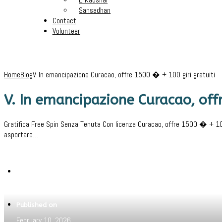
Sansadhan
Contact
Volunteer
Home
Blog
V. In emancipazione Curacao, offre 1500 � + 100 giri gratuiti
V. In emancipazione Curacao, offr
Gratifica Free Spin Senza Tenuta Con licenza Curacao, offre 1500 � + 100
asportare…
Written by
Pritam
Published on
February 10, 2026