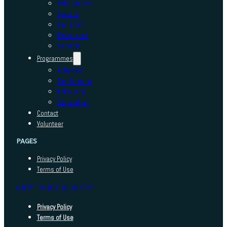
Who we are
Awards
Our Team
Resources
Schools
Programmes
Adhyayan
Sambhavna
E-Kaushal
Sansadhan
Contact
Volunteer
PAGES
Privacy Policy
Terms of Use
INDEED FOUNDATION © 2025
Privacy Policy
Terms of Use