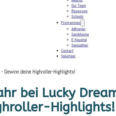
Awards
Our Team
Resources
Schools
Programmes
Adhyayan
Sambhavna
E-Kaushal
Sansadhan
Contact
Volunteer
 Gewinn deine Highroller-Highlights!
hr bei Lucky Dream
hroller-Highlights!